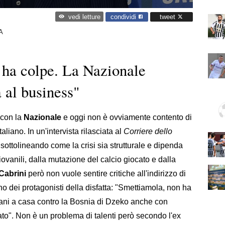
condividi
tweet
vedi letture
A
 ha colpe. La Nazionale
 al business"
 con la
Nazionale
e oggi non è ovviamente contento di
aliano. In un'intervista rilasciata al
Corriere dello
, sottolineando come la crisi sia strutturale e dipenda
iovanili, dalla mutazione del calcio giocato e dalla
Cabrini
però non vuole sentire critiche all'indirizzo di
 uno dei protagonisti della disfatta: "Smettiamola, non ha
rimani a casa contro la Bosnia di Dzeko anche con
o". Non è un problema di talenti però secondo l'ex