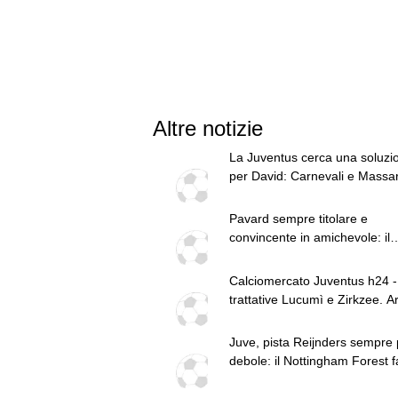
Altre notizie
La Juventus cerca una soluzi
per David: Carnevali e Massar
pressing per Zirkzee
Pavard sempre titolare e
convincente in amichevole: il
francese si tiene stretta l'Inter
Calciomercato Juventus h24 -
trattative Lucumì e Zirkzee. A
su Yildiz. Sondaggio Roma pe
PSG alza offerta per Suzuki.
Juve, pista Reijnders sempre 
Pellegrino, concorrenza viola.
debole: il Nottingham Forest f
Zhegrova non vuole partire. S
serio
sul mercato. Vlahovic, nuova