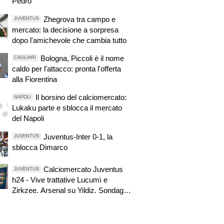
Pedro
Zhegrova tra campo e
JUVENTUS
mercato: la decisione a sorpresa
dopo l'amichevole che cambia tutto
Bologna, Piccoli è il nome
CAGLIARI
caldo per l'attacco: pronta l'offerta
alla Fiorentina
Il borsino del calciomercato:
NAPOLI
Lukaku parte e sblocca il mercato
del Napoli
Juventus-Inter 0-1, la
JUVENTUS
sblocca Dimarco
Calciomercato Juventus
JUVENTUS
h24 - Vive trattative Lucumì e
Zirkzee. Arsenal su Yildiz. Sondaggio
Roma per Nico. PSG alza offerta per
Suzuki. Pellegrino, concorrenza
viola. Zhegrova non vuole partire.