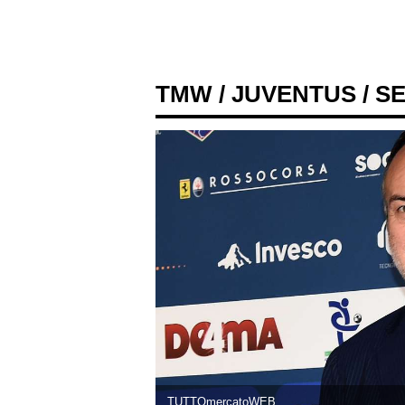
TMW
/
JUVENTUS
/ S
TUTTOmercatoWEB