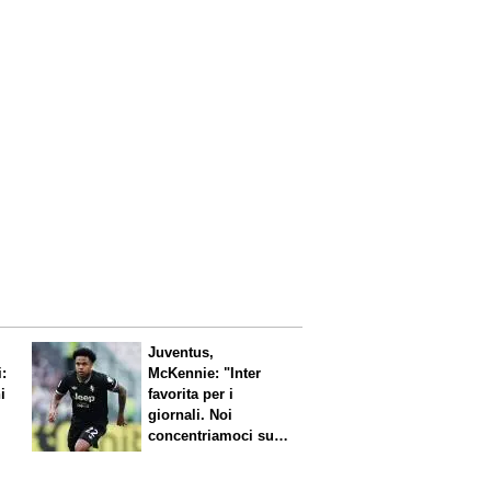
Juventus,
i:
McKennie: "Inter
i
favorita per i
giornali. Noi
concentriamoci sul
nostro gioco"