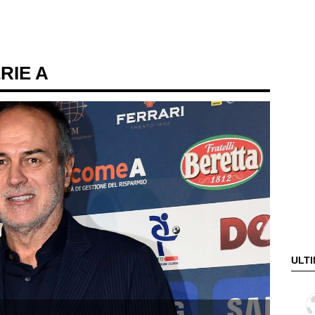
ERIE A
ULTI