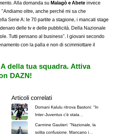
amento. Alla domanda su
Malagò e Abete
invece
: "Andiamo oltre, anche perché mi sa che
a Serie A: le 70 partite a stagione, i mancati stage
denaro delle tv e delle pubblicità. Della Nazionale
ole. Tutti pensano al business". I giovani secondo
enamento con la palla e non di scimmiottare il
e A della tua squadra. Attiva
con DAZN!
Articoli correlati
Domani Kalulu ritrova Bastoni: "In
Inter-Juventus c'è stata
un'ingiustizia, ma è calcio"
Carmine Gautieri: "Nazionale, la
solita confusione. Mancano i