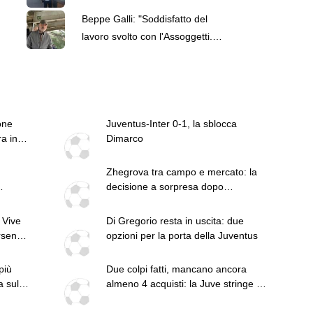
calciatori. Mercato, bene la
Beppe Galli: "Soddisfatto del
Fiorentina. Ma ora si muovano le
lavoro svolto con l'Assoggetti.
big"
Lascio la carica a chi è più
politico di me. Mercato, sempre
stranieri. Così la Nazionale non
cambia"
one
Juventus-Inter 0-1, la sblocca
a in
Dimarco
Zhegrova tra campo e mercato: la
decisione a sorpresa dopo
l'amichevole che cambia tutto
 Vive
Di Gregorio resta in uscita: due
rsenal
opzioni per la porta della Juventus
r Nico.
più
Due colpi fatti, mancano ancora
a sul
almeno 4 acquisti: la Juve stringe e
orloth
prova ad accelerare