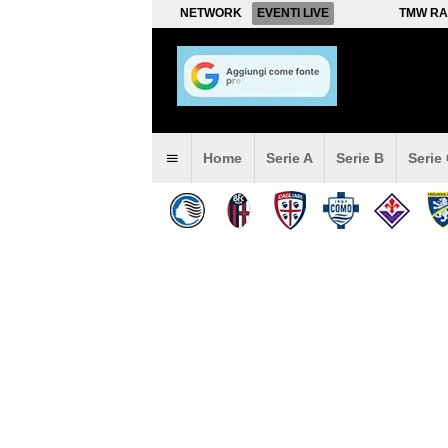
NETWORK
EVENTI LIVE
TMW RA
Home
Serie A
Serie B
Serie