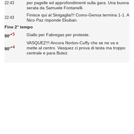
per pagelle ed approfondimenti sulla gara. Una buona
22:43
serata da Samuele Fontanelli.
Finisce qui al Sinigaglia!!! Como-Genoa termina 1-1. A
22:43
Nico Paz risponde Ekuban.
Fine 2° tempo
+5
Giallo per Fabregas per proteste.
90'
VASQUEZ!!! Ancora Norton-Cuffy che se ne va e
+4
mette al centro. Vasquez ci prova di testa ma troppo
90'
centrale e para Butez.