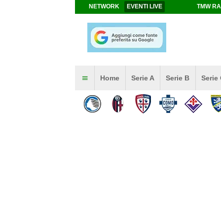
NETWORK
EVENTI LIVE
TMW RA
Home
Serie A
Serie B
Serie