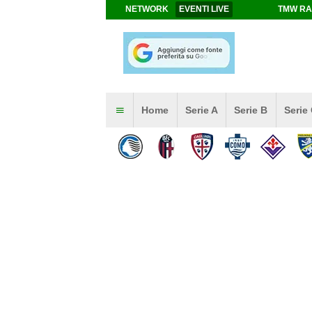
NETWORK
EVENTI LIVE
TMW RA
Home
Serie A
Serie B
Serie