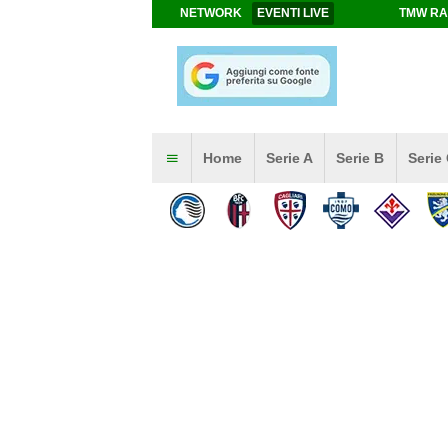
NETWORK
EVENTI LIVE
TMW RA
Home
Serie A
Serie B
Serie