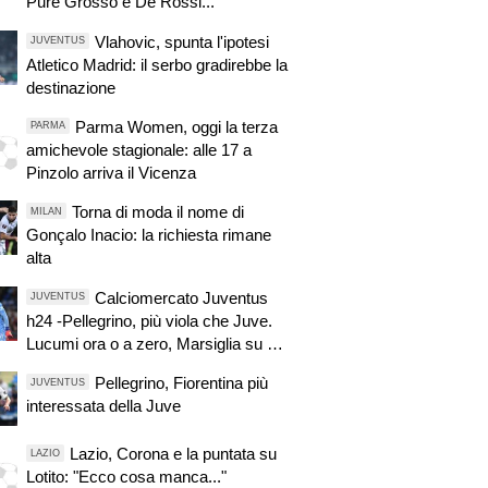
Pure Grosso e De Rossi..."
Vlahovic, spunta l'ipotesi
JUVENTUS
Atletico Madrid: il serbo gradirebbe la
destinazione
Parma Women, oggi la terza
PARMA
amichevole stagionale: alle 17 a
Pinzolo arriva il Vicenza
Torna di moda il nome di
MILAN
Gonçalo Inacio: la richiesta rimane
alta
Calciomercato Juventus
JUVENTUS
h24 -Pellegrino, più viola che Juve.
Lucumi ora o a zero, Marsiglia su Di
Gregorio! Real su Locatelli. Intrigo
Pellegrino, Fiorentina più
JUVENTUS
Psg-Juve per il portiere. Avanza
interessata della Juve
Trubin
Lazio, Corona e la puntata su
LAZIO
Lotito: "Ecco cosa manca..."