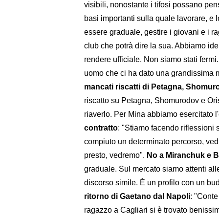
visibili, nonostante i tifosi possano 
basi importanti sulla quale lavorare, e l
essere graduale, gestire i giovani e i 
club che potrà dire la sua. Abbiamo id
rendere ufficiale. Non siamo stati fermi
uomo che ci ha dato una grandissima 
mancati riscatti di Petagna, Shomur
riscatto su Petagna, Shomurodov e Orist
riaverlo. Per Mina abbiamo esercitato l
contratto
: "Stiamo facendo riflessioni
compiuto un determinato percorso, ve
presto, vedremo".
No a Miranchuk e 
graduale. Sul mercato siamo attenti al
discorso simile. È un profilo con un budg
ritorno di Gaetano dal Napoli
: "Conte
ragazzo a Cagliari si è trovato benissim