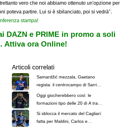
ltrettanto vero che noi abbiamo ottenuto un'opzione per
ni poteva partire. Lui si è sbilanciato, poi si vedrà".
conferenza stampa!
i DAZN e PRIME in promo a soli
. Attiva ora Online!
Articoli correlati
Samardžić mezzala, Gaetano
regista: il centrocampo di Sarri
decolla
Oggi giocherebbero così: le
formazioni tipo delle 20 di A tra
conferme e nuovi arrivi
Si sblocca il mercato del Cagliari:
fatta per Maldini, Carlos e
Aurelio. Domani le visite