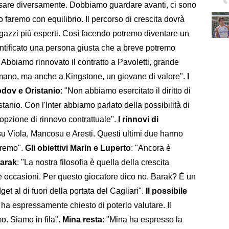
pensare diversamente. Dobbiamo guardare avanti, ci sono
o faremo con equilibrio. Il percorso di crescita dovrà
ragazzi più esperti. Così facendo potremo diventare un
entificato una persona giusta che a breve potremo
. Abbiamo rinnovato il contratto a Pavoletti, grande
mano, ma anche a Kingstone, un giovane di valore".
I
odov e Oristanio
: "Non abbiamo esercitato il diritto di
anio. Con l'Inter abbiamo parlato della possibilità di
'opzione di rinnovo contrattuale".
I rinnovi di
 su Viola, Mancosu e Aresti. Questi ultimi due hanno
dremo".
Gli obiettivi Marin e Luperto
: "Ancora è
Barak
: "La nostra filosofia è quella della crescita
le occasioni. Per questo giocatore dico no. Barak? È un
et al di fuori della portata del Cagliari".
Il possibile
 ha espressamente chiesto di poterlo valutare. Il
o. Siamo in fila".
Mina resta
: "Mina ha espresso la