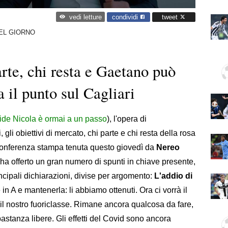
condividi
tweet
vedi letture
DEL GIORNO
arte, chi resta e Gaetano può
a il punto sul Cagliari
de Nicola è ormai a un passo
), l'opera di
 gli obiettivi di mercato, chi parte e chi resta della rosa
 conferenza stampa tenuta questo giovedì da
Nereo
i, ha offerto un gran numero di spunti in chiave presente,
ncipali dichiarazioni, divise per argomento:
L'addio di
 in A e mantenerla: li abbiamo ottenuti. Ora ci vorrà il
l nostro fuoriclasse. Rimane ancora qualcosa da fare,
astanza libere. Gli effetti del Covid sono ancora