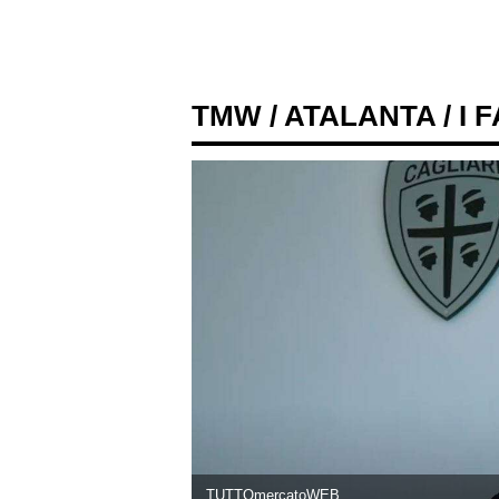
TMW
/
ATALANTA
/ I 
TUTTOmercatoWEB