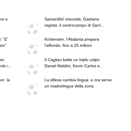
are e
Samardžić mezzala, Gaetano
regista: il centrocampo di Sarri
decolla
: “E’
Kristensen, l'Atalanta prepara
are”
l'affondo: fino a 25 milioni
imi
Il Cagliari batte un triplo colpo:
ndo i
Daniel Maldini, Kevin Carlos e
Giuseppe Aurelio
or: la
La difesa cambia lingua: e ora serve
un madrelingua della zona