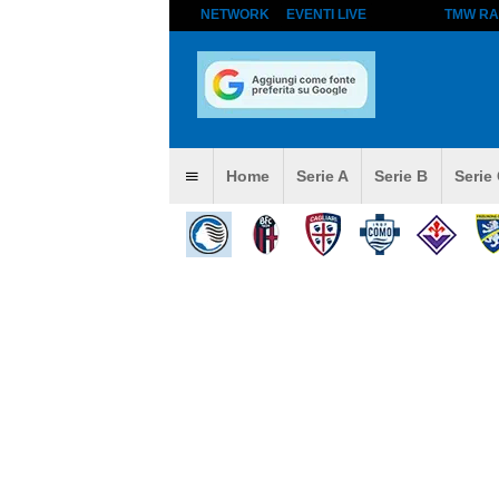
NETWORK
EVENTI LIVE
TMW RA
Home
Serie A
Serie B
Serie