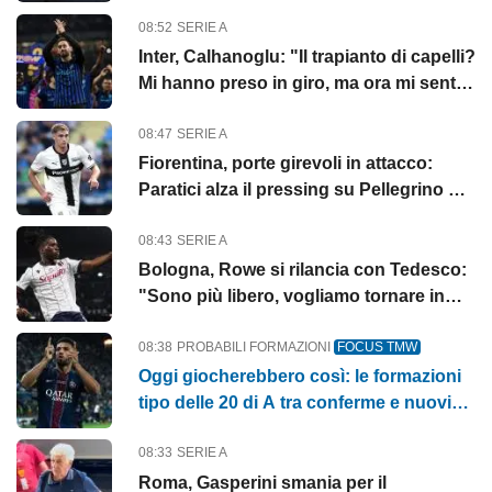
08:52
SERIE A
Inter, Calhanoglu: "Il trapianto di capelli?
Mi hanno preso in giro, ma ora mi sento
meglio"
08:47
SERIE A
Fiorentina, porte girevoli in attacco:
Paratici alza il pressing su Pellegrino per
sostituire Piccol...
08:43
SERIE A
Bologna, Rowe si rilancia con Tedesco:
"Sono più libero, vogliamo tornare in
Europa"
08:38
PROBABILI FORMAZIONI
FOCUS TMW
Oggi giocherebbero così: le formazioni
tipo delle 20 di A tra conferme e nuovi
arrivi
08:33
SERIE A
Roma, Gasperini smania per il