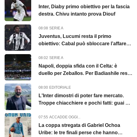
Inter, Diaby primo obiettivo per la fascia
destra. Chivu intanto prova Diouf
08:08
SERIE A
Juventus, Lucumi resta il primo
obiettivo: Cabal può sbloccare l’affare
con il Bologna
08:02
SERIE A
Napoli, doppia sfida con il Celta: è
duello per Zeballos. Per Badiashile resta
il nodo formula
08:00
EDITORIALE
L'Inter dimostri di poter fare mercato.
Troppe chiacchiere e pochi fatti: guai a
pensare di essere s...
07:55
ACCADDE OGGI...
La coppa stregata di Gabriel Ochoa
Uribe: le tre finali perse che hanno