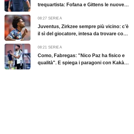
trequartista: Fofana e Gittens le nuove
idee
08:27
SERIE A
Juventus, Zirkzee sempre più vicino: c’è
il sì del giocatore, intesa da trovare con
lo United
08:21
SERIE A
Como, Fabregas: "Nico Paz ha fisico e
qualità". E spiega i paragoni con Kakà e
Iniesta