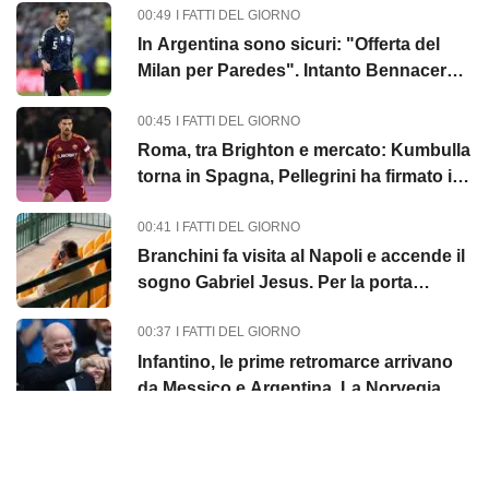
00:49
I FATTI DEL GIORNO
In Argentina sono sicuri: "Offerta del
Milan per Paredes". Intanto Bennacer
dice au revoir
00:45
I FATTI DEL GIORNO
Roma, tra Brighton e mercato: Kumbulla
torna in Spagna, Pellegrini ha firmato il
rinnovo
00:41
I FATTI DEL GIORNO
Branchini fa visita al Napoli e accende il
sogno Gabriel Jesus. Per la porta
spunta Musso
00:37
I FATTI DEL GIORNO
Infantino, le prime retromarce arrivano
da Messico e Argentina. La Norvegia
chiede le dimissioni
Mostra altro