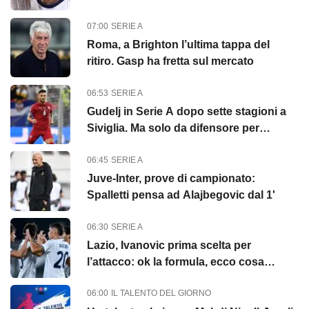
ultime ore
07:00
SERIE A
Roma, a Brighton l’ultima tappa del
ritiro. Gasp ha fretta sul mercato
06:53
SERIE A
Gudelj in Serie A dopo sette stagioni a
Siviglia. Ma solo da difensore per
l'Udinese
06:45
SERIE A
Juve-Inter, prove di campionato:
Spalletti pensa ad Alajbegovic dal 1'
06:30
SERIE A
Lazio, Ivanovic prima scelta per
l’attacco: ok la formula, ecco cosa
manca
06:00
IL TALENTO DEL GIORNO