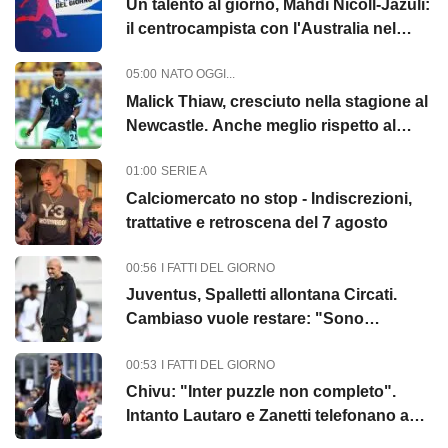
Un talento al giorno, Mahdi Nicoll-Jazuli:
il centrocampista con l'Australia nel
destino
05:00
NATO OGGI...
Malick Thiaw, cresciuto nella stagione al
Newcastle. Anche meglio rispetto al
Milan
01:00
SERIE A
Calciomercato no stop - Indiscrezioni,
trattative e retroscena del 7 agosto
00:56
I FATTI DEL GIORNO
Juventus, Spalletti allontana Circati.
Cambiaso vuole restare: "Sono
contento qui"
00:53
I FATTI DEL GIORNO
Chivu: "Inter puzzle non completo".
Intanto Lautaro e Zanetti telefonano a
Romero