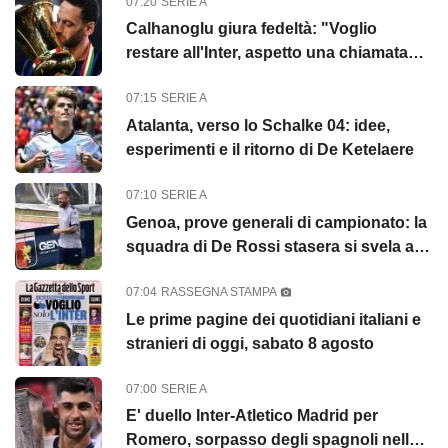
07:20
SERIE A
Calhanoglu giura fedeltà: "Voglio
restare all'Inter, aspetto una chiamata
per il rinnovo"
07:15
SERIE A
Atalanta, verso lo Schalke 04: idee,
esperimenti e il ritorno di De Ketelaere
07:10
SERIE A
Genoa, prove generali di campionato: la
squadra di De Rossi stasera si svela al
"Ferraris"
07:04
RASSEGNA STAMPA
Le prime pagine dei quotidiani italiani e
stranieri di oggi, sabato 8 agosto
07:00
SERIE A
E' duello Inter-Atletico Madrid per
Romero, sorpasso degli spagnoli nelle