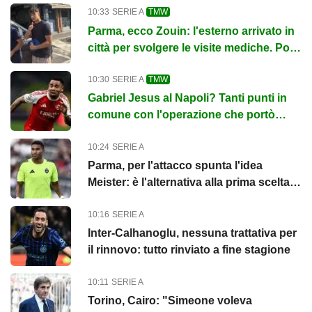
10:33
SERIE A
TMW
Parma, ecco Zouin: l'esterno arrivato in
città per svolgere le visite mediche. Poi
la firma
10:30
SERIE A
TMW
Gabriel Jesus al Napoli? Tanti punti in
comune con l'operazione che portò
Lukaku
10:24
SERIE A
Parma, per l'attacco spunta l'idea
Meister: è l'alternativa alla prima scelta
Romero
10:16
SERIE A
Inter-Calhanoglu, nessuna trattativa per
il rinnovo: tutto rinviato a fine stagione
10:11
SERIE A
Torino, Cairo: "Simeone voleva