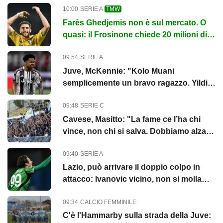
10:00
SERIE A
TMW
Farès Ghedjemis non è sul mercato. O
quasi: il Frosinone chiede 20 milioni di
euro
09:54
SERIE A
Juve, McKennie: "Kolo Muani
semplicemente un bravo ragazzo. Yildiz
giocatore speciale"
09:48
SERIE C
Cavese, Masitto: "La fame ce l’ha chi
vince, non chi si salva. Dobbiamo alzare
l’asticella"
09:40
SERIE A
Lazio, può arrivare il doppio colpo in
attacco: Ivanovic vicino, non si molla
Pinamonti
09:34
CALCIO FEMMINILE
C'è l'Hammarby sulla strada della Juve: