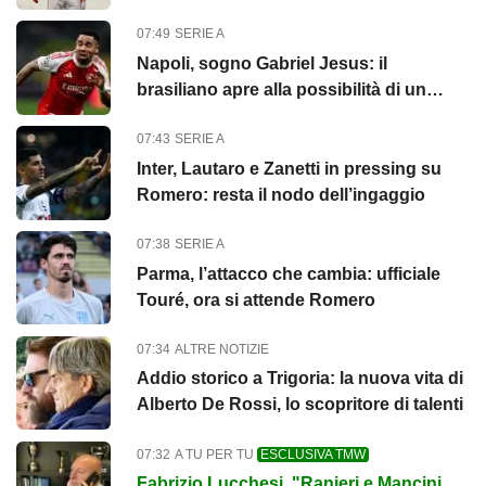
negato il paradiso a "El Méd...
07:49
SERIE A
Napoli, sogno Gabriel Jesus: il
brasiliano apre alla possibilità di un
trasferimento in azzurro
07:43
SERIE A
Inter, Lautaro e Zanetti in pressing su
Romero: resta il nodo dell’ingaggio
07:38
SERIE A
Parma, l’attacco che cambia: ufficiale
Touré, ora si attende Romero
07:34
ALTRE NOTIZIE
Addio storico a Trigoria: la nuova vita di
Alberto De Rossi, lo scopritore di talenti
07:32
A TU PER TU
ESCLUSIVA TMW
Fabrizio Lucchesi. "Ranieri e Mancini,