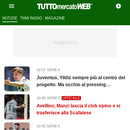
NOTIZIE
TMW RADIO
MAGAZINE
10:52
SERIE A
Juventus, Yildiz sempre più al centro del
progetto. Ma occhio al pressing
dell'Arsenal
10:49
SERIE C
UFFICIALE
Avellino, Manzi lascia il club irpino e si
trasferisce alla Scafatese
10:45
SERIE A