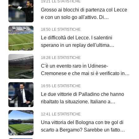
19:21
LE STATISTICHE
Grosso ai blocchi di partenza col Lecce
e con un solo go all'attivo. Di
Francesco...
18:50
LE STATISTICHE
Le difficoltà del Lecce. I salentini
sperano in un replay dell'ultima
trassferta in Emilia
18:28
LE STATISTICHE
C'è un evento raro in Udinese-
Cremonese e che mai si è verificato in
Serie A....
16:55
LE STATISTICHE
Le due vittorie di Palladino che hanno
ribaltato la situazione. Italiano a
Bologna...
12:41
LE STATISTICHE
Una vittoria del Bologna con tre gol di
scarto a Bergamo? Sarebbe un fatto
unico...