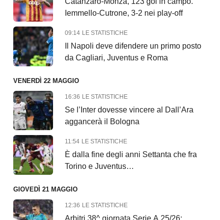
Catanzaro-Monza, 123 gol in campo.
Iemmello-Cutrone, 3-2 nei play-off
09:14
LE STATISTICHE
Il Napoli deve difendere un primo posto
da Cagliari, Juventus e Roma
VENERDÌ 22 MAGGIO
16:36
LE STATISTICHE
Se l’Inter dovesse vincere al Dall’Ara
aggancerà il Bologna
11:54
LE STATISTICHE
È dalla fine degli anni Settanta che fra
Torino e Juventus…
GIOVEDÌ 21 MAGGIO
12:36
LE STATISTICHE
Arbitri 38^ giornata Serie A 25/26: