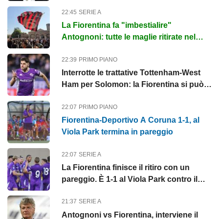
Pellegrino
22:45
SERIE A
La Fiorentina fa "imbestialire"
Antognoni: tutte le maglie ritirate nel
calcio italiano
22:39
PRIMO PIANO
Interrotte le trattative Tottenham-West
Ham per Solomon: la Fiorentina si può
inserire
22:07
PRIMO PIANO
Fiorentina-Deportivo A Coruna 1-1, al
Viola Park termina in pareggio
22:07
SERIE A
La Fiorentina finisce il ritiro con un
pareggio. È 1-1 al Viola Park contro il
Deportivo A Coruña
21:37
SERIE A
Antognoni vs Fiorentina, interviene il