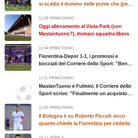
si scalda il domino delle punte che (per
ora) non riguarda...
12:39
PRIMO PIANO
Oggi allenamento al Viola Park (con
Mastantuono?), domani squadra libera
11:44
PRIMO PIANO
Fiorentina-Depor 1-1, i promossi e
bocciati del Corriere dello Sport: "Bene
Ndour, male Christensen"
11:31
PRIMO PIANO
MastanTuono e Fulmini, il Corriere dello
Sport scrive: "Finalmente un acquisto
da aeroporto!"
11:00
PRIMO PIANO
Il Bologna è su Roberto Piccoli: ecco
quanto chiede la Fiorentina per cederlo
10:17
SERIE A