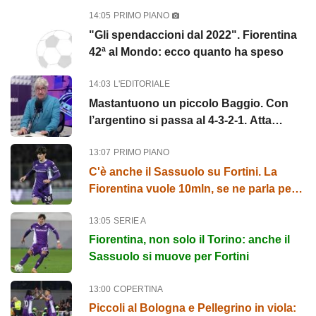
Fagioli
14:05
PRIMO PIANO
"Gli spendaccioni dal 2022". Fiorentina
42ª al Mondo: ecco quanto ha speso
14:03
L'EDITORIALE
Mastantuono un piccolo Baggio. Con
l’argentino si passa al 4-3-2-1. Atta
illumina l’amichevole con il...
13:07
PRIMO PIANO
C'è anche il Sassuolo su Fortini. La
Fiorentina vuole 10mln, se ne parla per
Thorstvedt
13:05
SERIE A
Fiorentina, non solo il Torino: anche il
Sassuolo si muove per Fortini
13:00
COPERTINA
Piccoli al Bologna e Pellegrino in viola: