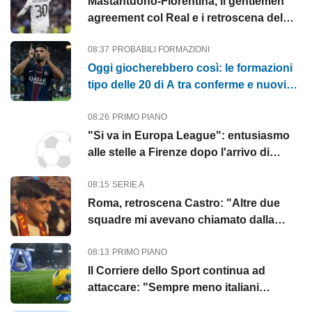
Mastantuono-Fiorentina, il gentlemen
agreement col Real e i retroscena del
colpo viola
08:37
PROBABILI FORMAZIONI
Oggi giocherebbero così: le formazioni
tipo delle 20 di A tra conferme e nuovi
arrivi
08:26
PRIMO PIANO
"Si va in Europa League": entusiasmo
alle stelle a Firenze dopo l'arrivo di
Mastantuono
08:15
SERIE A
Roma, retroscena Castro: "Altre due
squadre mi avevano chiamato dalla
Serie A"
08:13
PRIMO PIANO
Il Corriere dello Sport continua ad
attaccare: "Sempre meno italiani
acquistati, il dato"