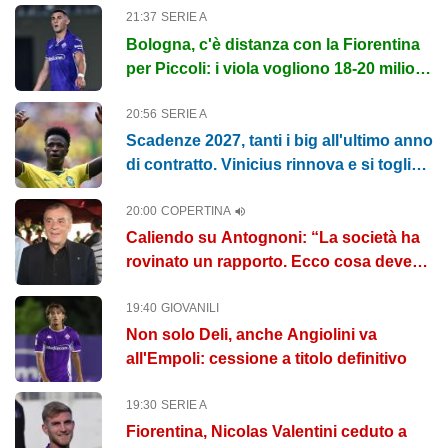
21:37
SERIE A
Bologna, c'è distanza con la Fiorentina
per Piccoli: i viola vogliono 18-20 milioni
di euro
20:56
SERIE A
Scadenze 2027, tanti i big all'ultimo anno
di contratto. Vinicius rinnova e si toglie
dalla lista
20:00
COPERTINA
Caliendo su Antognoni: “La società ha
rovinato un rapporto. Ecco cosa deve
fare per averlo al Centenario"...
19:40
GIOVANILI
Non solo Deli, anche Angiolini va
all'Empoli: cessione a titolo definitivo
19:30
SERIE A
Fiorentina, Nicolas Valentini ceduto a