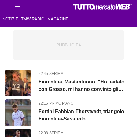
NOTIZIE
TMW RADIO
MAGAZINE
22:45
SERIE A
Fiorentina, Mastantuono: "Ho parlato
con Grosso, mi hanno convinto gli
argentini ex viola"
22:16
PRIMO PIANO
Fortini-Fabbian-Thorstvedt, triangolo
Fiorentina-Sassuolo
22:08
SERIE A