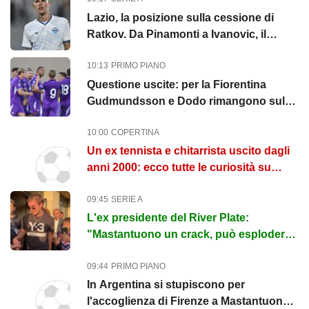
Lazio, la posizione sulla cessione di
Ratkov. Da Pinamonti a Ivanovic, il
punto
10:13
PRIMO PIANO
Questione uscite: per la Fiorentina
Gudmundsson e Dodo rimangono sul
mercato
10:00
COPERTINA
Un ex tennista e chitarrista uscito dagli
anni 2000: ecco tutte le curiosità su
Franco Mastantuono, il...
09:45
SERIE A
L'ex presidente del River Plate:
"Mastantuono un crack, può esplodere
alla Fiorentina"
09:44
PRIMO PIANO
In Argentina si stupiscono per
l'accoglienza di Firenze a Mastantuono: