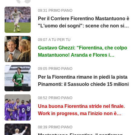
"Ecco la differenza tra la Spagna...
09:31
PRIMO PIANO
Per il Corriere Fiorentino Mastantuono è
"L'uomo dei sogni": scene che non si
vedevano da anni
09:07
A TU PER TU
Gustavo Ghezzi: “Fiorentina, che colpo
Mastantuono! Aranda e Flores i
prossimi ad esplodere. Castro felice...
09:05
PRIMO PIANO
Per la Fiorentina rimane in piedi la pista
Pinamonti: il Sassuolo chiede 15 milioni
08:52
PRIMO PIANO
Una buona Fiorentina stride nel finale.
Work in progress, ma l'inizio non è
malvagio
08:39
PRIMO PIANO