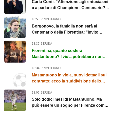
Carlo Conti: "Attenzione agli entusiasmi
e a parlare di Champions. Centenario?
Fossi in Antognoni ci...
18:50
PRIMO PIANO
Borgonovo, la famiglia non sarà al
Centenario della Fiorentina: "Invito
arrivato solo ieri"
18:37
SERIE A
Fiorentina, quanto costerà
Mastantuono? I viola potrebbero non
pagare solo il 60% dello stipendio
18:34
PRIMO PIANO
Mastantuono in viola, nuovi dettagli sul
contratto: ecco la suddivisione dello
stipendio
18:07
SERIE A
Solo dodici mesi di Mastantuono. Ma
può essere un sogno per Firenze come
Portillo?