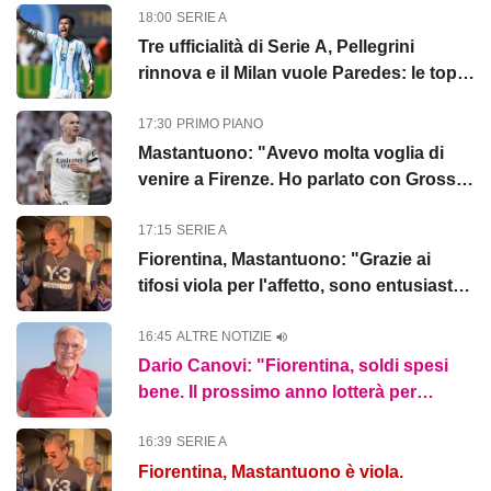
18:00
SERIE A
Tre ufficialità di Serie A, Pellegrini
rinnova e il Milan vuole Paredes: le top
news delle 18
17:30
PRIMO PIANO
Mastantuono: "Avevo molta voglia di
venire a Firenze. Ho parlato con Grosso,
ecco cosa devo migliorare"...
17:15
SERIE A
Fiorentina, Mastantuono: "Grazie ai
tifosi viola per l'affetto, sono entusiasta
di giocare qui"
16:45
ALTRE NOTIZIE
Dario Canovi: "Fiorentina, soldi spesi
bene. Il prossimo anno lotterà per
l'Europa"
16:39
SERIE A
Fiorentina, Mastantuono è viola.