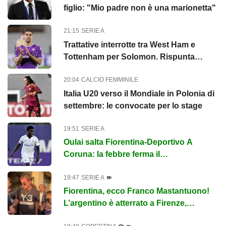
figlio: "Mio padre non è una marionetta"
21:15
SERIE A
Trattative interrotte tra West Ham e
Tottenham per Solomon. Rispunta
l'ipotesi Fiorentina
20:04
CALCIO FEMMINILE
Italia U20 verso il Mondiale in Polonia di
settembre: le convocate per lo stage
19:51
SERIE A
Oulai salta Fiorentina-Deportivo A
Coruna: la febbre ferma il
centrocampista
19:47
SERIE A
Fiorentina, ecco Franco Mastantuono!
L’argentino è atterrato a Firenze,
entusiasmo viola