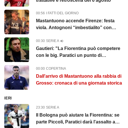
trattative e retroscena del 6 agosto
00:56
I FATTI DEL GIORNO
Mastantuono accende Firenze: festa
viola. Antognoni “imbestialito” con
Commisso
00:30
SERIE A
Gautieri: "La Fiorentina può competere
con le big. Paratici un punto di
riferimento"
00:00
COPERTINA
Dall'arrivo di Mastantuono alla rabbia di
Grosso: cronaca di una giornata storica
IERI
23:30
SERIE A
Il Bologna può aiutare la Fiorentina: se
parte Piccoli, Paratici darà l'assalto a