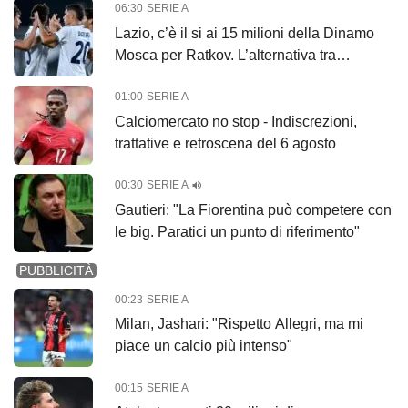
06:30
SERIE A
Lazio, c’è il si ai 15 milioni della Dinamo
Mosca per Ratkov. L’alternativa tra
Pinamonti e Ivanovic
01:00
SERIE A
Calciomercato no stop - Indiscrezioni,
trattative e retroscena del 6 agosto
00:30
SERIE A
Gautieri: "La Fiorentina può competere con
le big. Paratici un punto di riferimento"
PUBBLICITÀ
00:23
SERIE A
Milan, Jashari: "Rispetto Allegri, ma mi
piace un calcio più intenso"
00:15
SERIE A