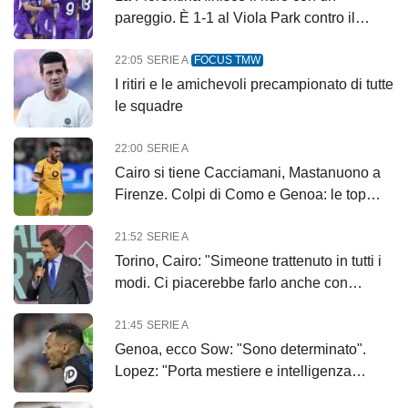
pareggio. È 1-1 al Viola Park contro il
Deportivo A Coruña
22:05
SERIE A
FOCUS TMW
I ritiri e le amichevoli precampionato di tutte
le squadre
22:00
SERIE A
Cairo si tiene Cacciamani, Mastanuono a
Firenze. Colpi di Como e Genoa: le top
news delle 22
21:52
SERIE A
Torino, Cairo: "Simeone trattenuto in tutti i
modi. Ci piacerebbe farlo anche con
Adams"
21:45
SERIE A
Genoa, ecco Sow: "Sono determinato".
Lopez: "Porta mestiere e intelligenza
tattica"