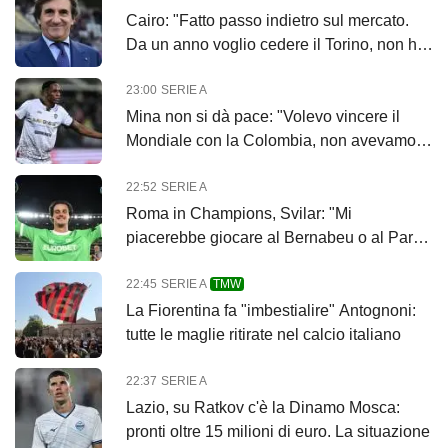
Cairo: "Fatto passo indietro sul mercato.
Da un anno voglio cedere il Torino, non ho
offerte"
23:00
SERIE A
Mina non si dà pace: "Volevo vincere il
Mondiale con la Colombia, non avevamo
limiti"
22:52
SERIE A
Roma in Champions, Svilar: "Mi
piacerebbe giocare al Bernabeu o al Parco
dei Principi"
22:45
SERIE A
TMW
La Fiorentina fa "imbestialire" Antognoni:
tutte le maglie ritirate nel calcio italiano
22:37
SERIE A
Lazio, su Ratkov c'è la Dinamo Mosca:
pronti oltre 15 milioni di euro. La situazione