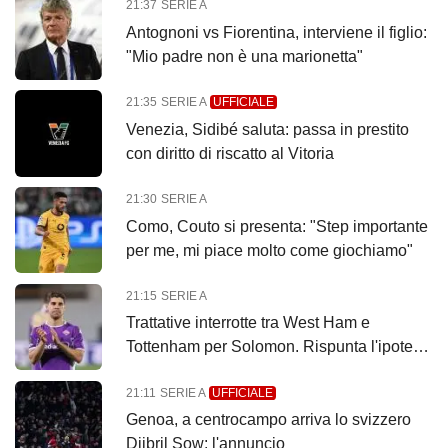
21:37
SERIE A
Antognoni vs Fiorentina, interviene il figlio:
"Mio padre non è una marionetta"
21:35
SERIE A
UFFICIALE
Venezia, Sidibé saluta: passa in prestito
con diritto di riscatto al Vitoria
21:30
SERIE A
Como, Couto si presenta: "Step importante
per me, mi piace molto come giochiamo"
21:15
SERIE A
Trattative interrotte tra West Ham e
Tottenham per Solomon. Rispunta l'ipotesi
Fiorentina
21:11
SERIE A
UFFICIALE
Genoa, a centrocampo arriva lo svizzero
Djibril Sow: l'annuncio