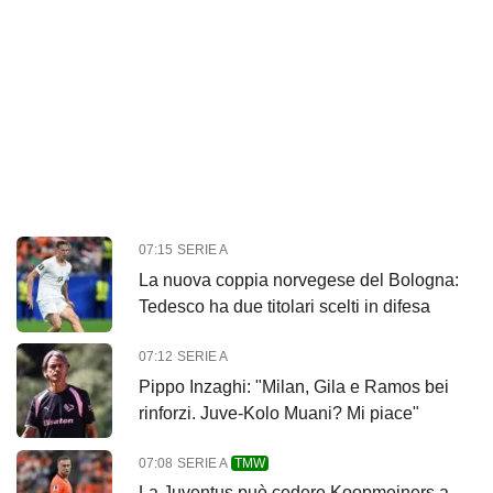
07:15
SERIE A
La nuova coppia norvegese del Bologna:
Tedesco ha due titolari scelti in difesa
07:12
SERIE A
Pippo Inzaghi: "Milan, Gila e Ramos bei
rinforzi. Juve-Kolo Muani? Mi piace"
07:08
SERIE A
TMW
La Juventus può cedere Koopmeiners a