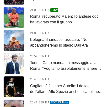
21:08
SERIE A
TMW
Roma, recuperato Malen: l'olandese oggi
ha lavorato con il gruppo
21:00
SERIE A
Bologna, il sindaco rassicura: "Non
abbandoneremo lo stadio Dall'Ara"
20:52
SERIE A
Torino, Cairo manda un messaggio alla
Roma: "Vogliamo assolutamente tenere
Cacciamani"
20:45
SERIE A
Cagliari, è fatta per Aurelio: i dettagli
dell'affare. Allo Spezia anche il cartellino di
Ciocci
20:41
SERIE A
FOCUS TMW