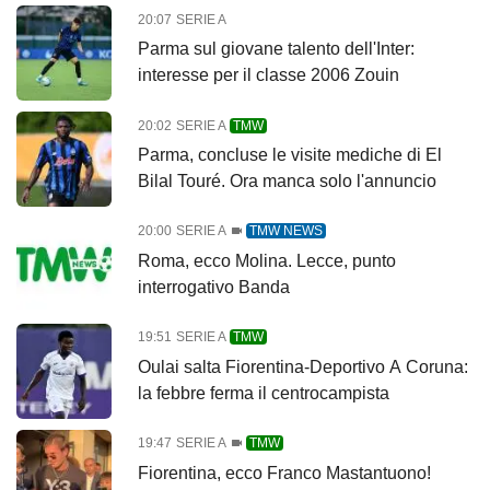
20:07
SERIE A
Parma sul giovane talento dell'Inter:
interesse per il classe 2006 Zouin
20:02
SERIE A
TMW
Parma, concluse le visite mediche di El
Bilal Touré. Ora manca solo l'annuncio
20:00
SERIE A
TMW NEWS
Roma, ecco Molina. Lecce, punto
interrogativo Banda
19:51
SERIE A
TMW
Oulai salta Fiorentina-Deportivo A Coruna:
la febbre ferma il centrocampista
19:47
SERIE A
TMW
Fiorentina, ecco Franco Mastantuono!