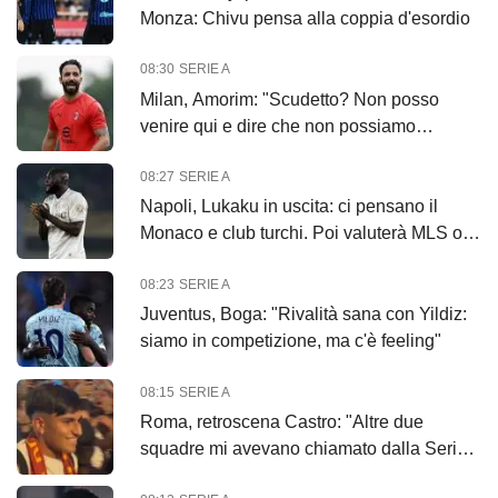
Monza: Chivu pensa alla coppia d'esordio
08:30
SERIE A
Milan, Amorim: "Scudetto? Non posso
venire qui e dire che non possiamo
vincerlo"
08:27
SERIE A
Napoli, Lukaku in uscita: ci pensano il
Monaco e club turchi. Poi valuterà MLS o
Arabia
08:23
SERIE A
Juventus, Boga: "Rivalità sana con Yildiz:
siamo in competizione, ma c'è feeling"
08:15
SERIE A
Roma, retroscena Castro: "Altre due
squadre mi avevano chiamato dalla Serie
A"