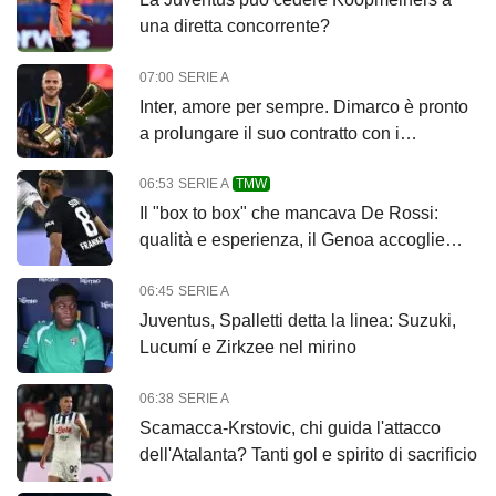
una diretta concorrente?
07:00
SERIE A
Inter, amore per sempre. Dimarco è pronto
a prolungare il suo contratto con i
nerazzurri
06:53
SERIE A
TMW
Il "box to box" che mancava De Rossi:
qualità e esperienza, il Genoa accoglie
Sow
06:45
SERIE A
Juventus, Spalletti detta la linea: Suzuki,
Lucumí e Zirkzee nel mirino
06:38
SERIE A
Scamacca-Krstovic, chi guida l'attacco
dell'Atalanta? Tanti gol e spirito di sacrificio