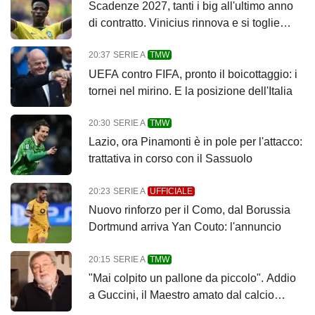
Scadenze 2027, tanti i big all'ultimo anno
di contratto. Vinicius rinnova e si toglie
dalla lista
20:37
SERIE A
TMW
UEFA contro FIFA, pronto il boicottaggio: i
tornei nel mirino. E la posizione dell'Italia
20:30
SERIE A
TMW
Lazio, ora Pinamonti è in pole per l'attacco:
trattativa in corso con il Sassuolo
20:23
SERIE A
UFFICIALE
Nuovo rinforzo per il Como, dal Borussia
Dortmund arriva Yan Couto: l'annuncio
20:15
SERIE A
TMW
"Mai colpito un pallone da piccolo". Addio
a Guccini, il Maestro amato dal calcio
senza amarlo