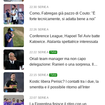
22:30
SERIE A
Como, Fabregas già pazzo di Couto: "È
forte tecnicamente, si adatta bene a noi"
22:26
SERIE A
Conference League, Hapoel Tel Aviv batte
Katowice. Atalanta spettatrice interessata
22:22
SERIE A
TMW
Oriali team manager ma non capo
delegazione: Ranieri o una sorpresa. Il
punto
22:15
SERIE A
TMW
Kostic libera Perisic? I contatti tra i due, la
smentita e il possibile ritorno all'Inter
22:07
SERIE A
La Fiorentina finisce il ritiro con un