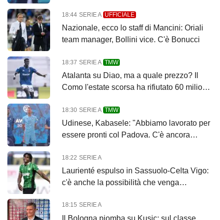
tradizione e innovazione"
18:44
SERIE A
UFFICIALE
Nazionale, ecco lo staff di Mancini: Oriali
team manager, Bollini vice. C'è Bonucci
18:37
SERIE A
TMW
Atalanta su Diao, ma a quale prezzo? Il
Como l'estate scorsa ha rifiutato 60 milioni
di euro
18:30
SERIE A
TMW
Udinese, Kabasele: "Abbiamo lavorato per
essere pronti col Padova. C'è ancora
tempo"
18:22
SERIE A
Laurienté espulso in Sassuolo-Celta Vigo:
c'è anche la possibilità che venga
squalificato
18:15
SERIE A
Il Bologna piomba su Kusic: sul classe