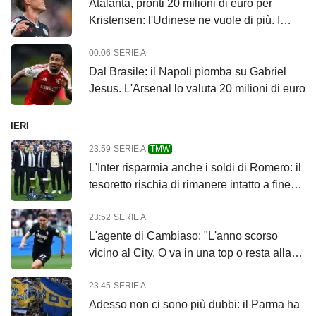
Atalanta, pronti 20 milioni di euro per
Kristensen: l'Udinese ne vuole di più. I
dettagli
00:06
SERIE A
Dal Brasile: il Napoli piomba su Gabriel
Jesus. L'Arsenal lo valuta 20 milioni di euro
IERI
23:59
SERIE A
TMW
L'Inter risparmia anche i soldi di Romero: il
tesoretto rischia di rimanere intatto a fine
mercato?
23:52
SERIE A
L'agente di Cambiaso: "L'anno scorso
vicino al City. O va in una top o resta alla
Juve"
23:45
SERIE A
Adesso non ci sono più dubbi: il Parma ha