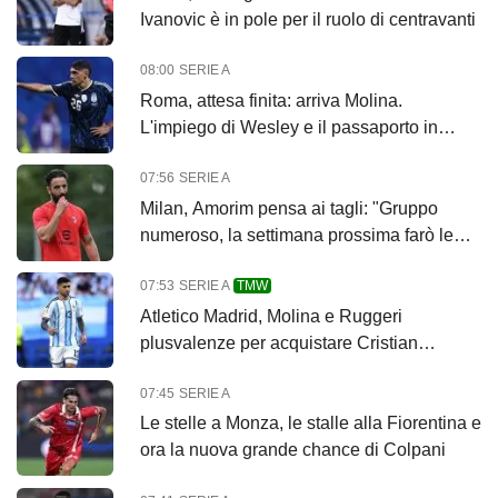
Ivanovic è in pole per il ruolo di centravanti
08:00
SERIE A
Roma, attesa finita: arriva Molina.
L'impiego di Wesley e il passaporto in
arrivo
07:56
SERIE A
Milan, Amorim pensa ai tagli: "Gruppo
numeroso, la settimana prossima farò le
scelte"
07:53
SERIE A
TMW
Atletico Madrid, Molina e Ruggeri
plusvalenze per acquistare Cristian
Romero dal Tottenham
07:45
SERIE A
Le stelle a Monza, le stalle alla Fiorentina e
ora la nuova grande chance di Colpani