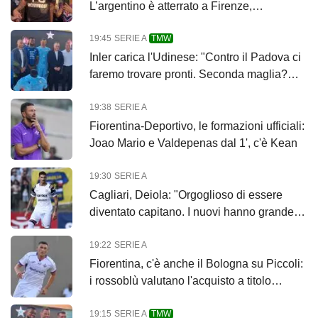
L’argentino è atterrato a Firenze,
entusiasmo viola
19:45
SERIE A
TMW
Inler carica l'Udinese: "Contro il Padova ci
faremo trovare pronti. Seconda maglia?
Vorrei indossarla"
19:38
SERIE A
Fiorentina-Deportivo, le formazioni ufficiali:
Joao Mario e Valdepenas dal 1', c'è Kean
19:30
SERIE A
Cagliari, Deiola: "Orgoglioso di essere
diventato capitano. I nuovi hanno grande
talento"
19:22
SERIE A
Fiorentina, c'è anche il Bologna su Piccoli:
i rossoblù valutano l'acquisto a titolo
definitivo
19:15
SERIE A
TMW