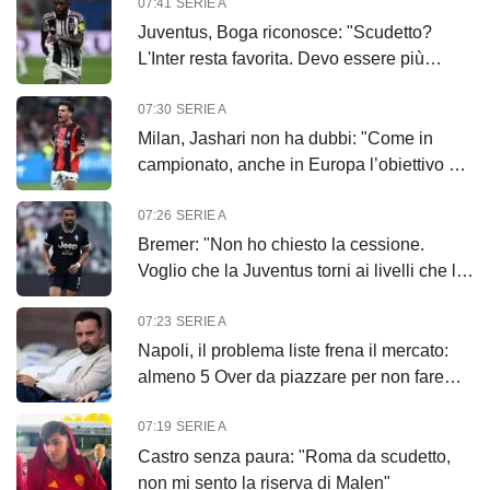
07:41
SERIE A
Juventus, Boga riconosce: "Scudetto?
L'Inter resta favorita. Devo essere più
continuo"
07:30
SERIE A
Milan, Jashari non ha dubbi: "Come in
campionato, anche in Europa l’obiettivo è
vincere"
07:26
SERIE A
Bremer: "Non ho chiesto la cessione.
Voglio che la Juventus torni ai livelli che le
competono"
07:23
SERIE A
Napoli, il problema liste frena il mercato:
almeno 5 Over da piazzare per non fare
tagli
07:19
SERIE A
Castro senza paura: "Roma da scudetto,
non mi sento la riserva di Malen"