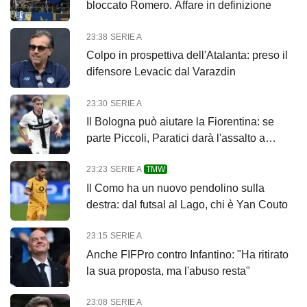
bloccato Romero. Affare in definizione
23:38
SERIE A
Colpo in prospettiva dell'Atalanta: preso il
difensore Levacic dal Varazdin
23:30
SERIE A
Il Bologna può aiutare la Fiorentina: se
parte Piccoli, Paratici darà l'assalto a
Pellegrino
23:23
SERIE A
TMW
Il Como ha un nuovo pendolino sulla
destra: dal futsal al Lago, chi è Yan Couto
23:15
SERIE A
Anche FIFPro contro Infantino: "Ha ritirato
la sua proposta, ma l'abuso resta"
23:08
SERIE A