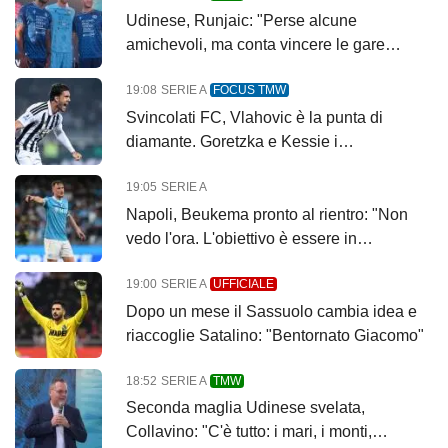
Udinese, Runjaic: "Perse alcune
amichevoli, ma conta vincere le gare
importanti"
19:08
SERIE A
FOCUS TMW
Svincolati FC, Vlahovic è la punta di
diamante. Goretzka e Kessie i
centrocampisti top
19:05
SERIE A
Napoli, Beukema pronto al rientro: "Non
vedo l'ora. L'obiettivo è essere in
Champions a marzo"
19:00
SERIE A
UFFICIALE
Dopo un mese il Sassuolo cambia idea e
riaccoglie Satalino: "Bentornato Giacomo"
18:52
SERIE A
TMW
Seconda maglia Udinese svelata,
Collavino: "C'è tutto: i mari, i monti,