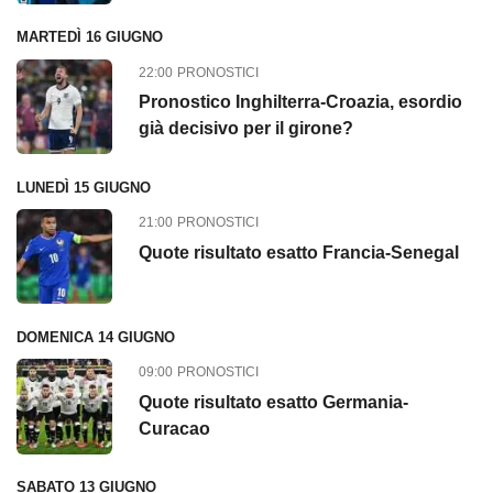
MARTEDÌ 16 GIUGNO
22:00
PRONOSTICI
Pronostico Inghilterra-Croazia, esordio
già decisivo per il girone?
LUNEDÌ 15 GIUGNO
21:00
PRONOSTICI
Quote risultato esatto Francia-Senegal
DOMENICA 14 GIUGNO
09:00
PRONOSTICI
Quote risultato esatto Germania-
Curacao
SABATO 13 GIUGNO