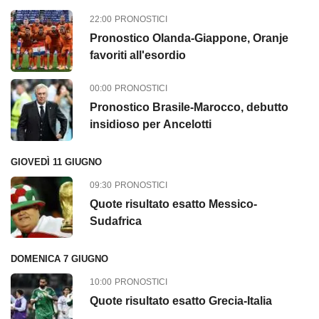
22:00
PRONOSTICI
Pronostico Olanda-Giappone, Oranje
favoriti all'esordio
00:00
PRONOSTICI
Pronostico Brasile-Marocco, debutto
insidioso per Ancelotti
GIOVEDÌ 11 GIUGNO
09:30
PRONOSTICI
Quote risultato esatto Messico-
Sudafrica
DOMENICA 7 GIUGNO
10:00
PRONOSTICI
Quote risultato esatto Grecia-Italia