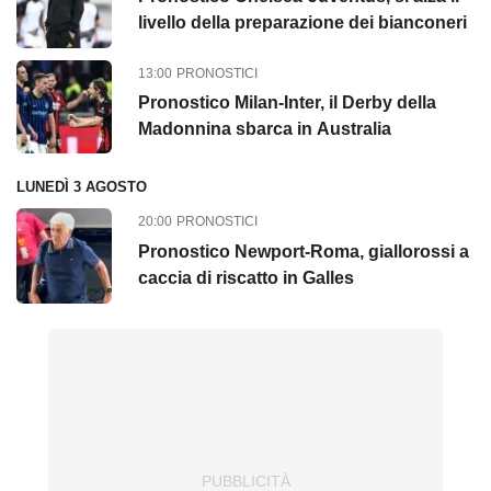
livello della preparazione dei bianconeri
13:00
PRONOSTICI
Pronostico Milan-Inter, il Derby della
Madonnina sbarca in Australia
LUNEDÌ 3 AGOSTO
20:00
PRONOSTICI
Pronostico Newport-Roma, giallorossi a
caccia di riscatto in Galles