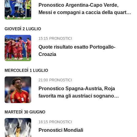
Pronostico Argentina-Capo Verde,
Messi e compagni a caccia della quarta
vittoria consecutiva
GIOVEDÌ 2 LUGLIO
15:15
PRONOSTICI
Quote risultato esatto Portogallo-
Croazia
MERCOLEDÌ 1 LUGLIO
21:00
PRONOSTICI
Pronostico Spagna-Austria, Roja
favorita ma gli austriaci sognano
l'impresa
MARTEDÌ 30 GIUGNO
16:15
PRONOSTICI
Pronostici Mondiali