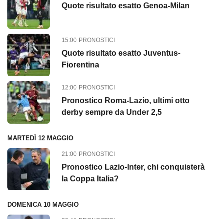
Quote risultato esatto Genoa-Milan
15:00
PRONOSTICI
Quote risultato esatto Juventus-
Fiorentina
12:00
PRONOSTICI
Pronostico Roma-Lazio, ultimi otto
derby sempre da Under 2,5
MARTEDÌ 12 MAGGIO
21:00
PRONOSTICI
Pronostico Lazio-Inter, chi conquisterà
la Coppa Italia?
DOMENICA 10 MAGGIO