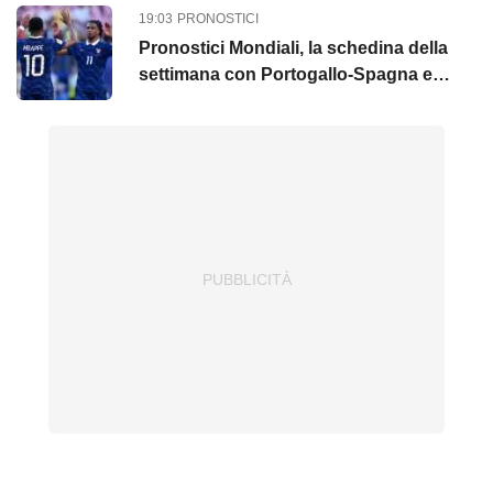
19:03
PRONOSTICI
Pronostici Mondiali, la schedina della
settimana con Portogallo-Spagna e
Francia-Marocco