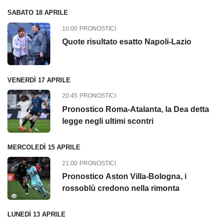
SABATO 18 APRILE
10:00
PRONOSTICI
Quote risultato esatto Napoli-Lazio
VENERDÌ 17 APRILE
20:45
PRONOSTICI
Pronostico Roma-Atalanta, la Dea detta
legge negli ultimi scontri
MERCOLEDÌ 15 APRILE
21:00
PRONOSTICI
Pronostico Aston Villa-Bologna, i
rossoblù credono nella rimonta
LUNEDÌ 13 APRILE