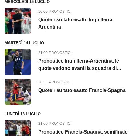
MERCOLEDÌ 15 LUGLIO
10:00
PRONOSTICI
Quote risultato esatto Inghilterra-
Argentina
MARTEDÌ 14 LUGLIO
21:00
PRONOSTICI
Pronostico Inghilterra-Argentina, le
quote vedono avanti la squadra di
Tuchel: analisi, precedenti e possibili
10:36
PRONOSTICI
protagonisti
Quote risultato esatto Francia-Spagna
LUNEDÌ 13 LUGLIO
21:00
PRONOSTICI
Pronostico Francia-Spagna, semifinale