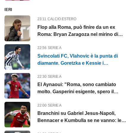
rinnovo
IERI
23:11
CALCIO ESTERO
Flop alla Roma, può finire da un ex
Roma: Bryan Zaragoza nel mirino di
Monchi
22:56
SERIE A
Svincolati FC, Vlahovic è la punta di
diamante. Goretzka e Kessie i
centrocampisti top
22:30
SERIE A
El Aynaoui: "Roma, sono cambiato
molto. Gasperini esigente, spero il
meglio per Pellegrini"
22:00
SERIE A
Branchini su Gabriel Jesus-Napoli,
Bennacer e Kumbulla se ne vanno: le
top news delle 22