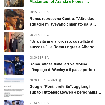
Mastantuono! Aranda e Flores i
prossimi ad esplodere. Castro felice...
08:15
SERIE A
Roma, retroscena Castro: "Altre due
squadre mi avevano chiamato dalla
Serie A"
08:04
SERIE C
"Una vita in giallorosso, costellata di
successi": la Roma ringrazia Alberto De
Rossi. Ora all'Ostiamare...
08:00
SERIE A
Roma, attesa finita: arriva Molina.
L'impiego di Wesley e il passaporto in
arrivo
08:00
ALTRE NOTIZIE
Google "Fonti preferite", aggiungi
subito TuttoMercatoWeb e personalizza
le tue notizie
07:53
SERIE A