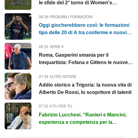
le sfide del 2° turno di Women's
Champions League
08:38
PROBABILI FORMAZIONI
Oggi giocherebbero così: le formazioni
tipo delle 20 di A tra conferme e nuovi
arrivi
08:33
SERIE A
Roma, Gasperini smania per il
trequartista: Fofana e Gittens le nuove
idee
07:34
ALTRE NOTIZIE
Addio storico a Trigoria: la nuova vita di
Alberto De Rossi, lo scopritore di talenti
07:32
A TU PER TU
Fabrizio Lucchesi. "Ranieri e Mancini,
esperienza e competenza per la
Nazionale. Mercato, gap con l'Inter...