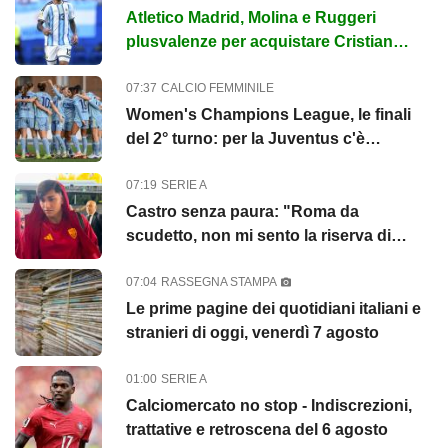
Atletico Madrid, Molina e Ruggeri
plusvalenze per acquistare Cristian
Romero dal Tottenham
07:37
CALCIO FEMMINILE
Women's Champions League, le finali
del 2° turno: per la Juventus c'è
l'Hammarby
07:19
SERIE A
Castro senza paura: "Roma da
scudetto, non mi sento la riserva di
Malen"
07:04
RASSEGNA STAMPA
Le prime pagine dei quotidiani italiani e
stranieri di oggi, venerdì 7 agosto
01:00
SERIE A
Calciomercato no stop - Indiscrezioni,
trattative e retroscena del 6 agosto