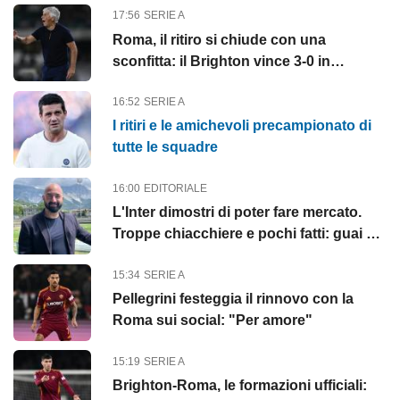
17:56
SERIE A
Roma, il ritiro si chiude con una
sconfitta: il Brighton vince 3-0 in
amichevole
16:52
SERIE A
I ritiri e le amichevoli precampionato di
tutte le squadre
16:00
EDITORIALE
L'Inter dimostri di poter fare mercato.
Troppe chiacchiere e pochi fatti: guai a
pensare di essere superiore...
15:34
SERIE A
Pellegrini festeggia il rinnovo con la
Roma sui social: "Per amore"
15:19
SERIE A
Brighton-Roma, le formazioni ufficiali: