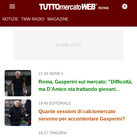
ROMA
NOTIZIE
TMW RADIO
MAGAZINE
21:19
SERIE A
Roma, Gasperini sul mercato: "Difficoltà,
ma D'Amico sta trattando giovani
importanti"
19:40
EDITORIALE
Quante sessioni di calciomercato
servono per accontentare Gasperini?
19:27
TRIGORIA