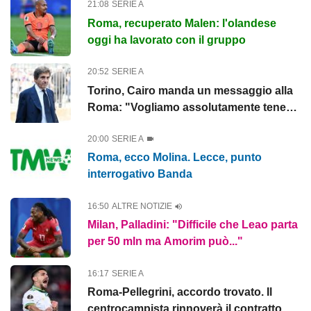
21:08
SERIE A
Roma, recuperato Malen: l'olandese
oggi ha lavorato con il gruppo
20:52
SERIE A
Torino, Cairo manda un messaggio alla
Roma: "Vogliamo assolutamente tenere
Cacciamani"
20:00
SERIE A
Roma, ecco Molina. Lecce, punto
interrogativo Banda
16:50
ALTRE NOTIZIE
Milan, Palladini: "Difficile che Leao parta
per 50 mln ma Amorim può..."
16:17
SERIE A
Roma-Pellegrini, accordo trovato. Il
centrocampista rinnoverà il contratto