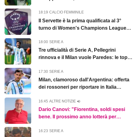
deluso"
18:19
CALCIO FEMMINILE
Il Servette è la prima qualificata al 3°
turno di Women's Champions League:
4-0 all'Aktobe
18:00
SERIE A
Tre ufficialità di Serie A, Pellegrini
rinnova e il Milan vuole Paredes: le top
news delle 18
17:30
SERIE A
Milan, clamoroso dall'Argentina: offerta
dei rossoneri per riportare in Italia
Paredes
16:45
ALTRE NOTIZIE
Dario Canovi: "Fiorentina, soldi spesi
bene. Il prossimo anno lotterà per
l'Europa"
16:23
SERIE A