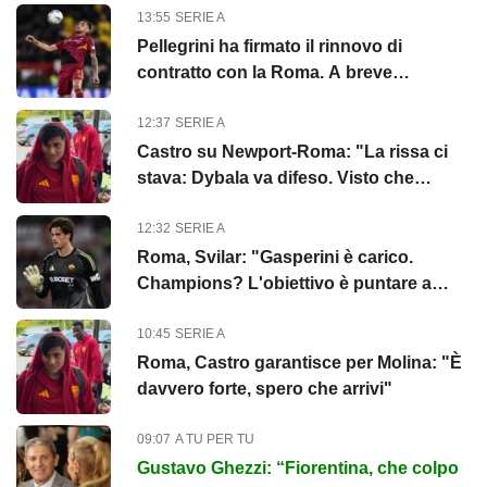
13:55
SERIE A
Pellegrini ha firmato il rinnovo di
contratto con la Roma. A breve
l'annuncio ufficiale
12:37
SERIE A
Castro su Newport-Roma: "La rissa ci
stava: Dybala va difeso. Visto che
unione?"
12:32
SERIE A
Roma, Svilar: "Gasperini è carico.
Champions? L'obiettivo è puntare a
passare il turno"
10:45
SERIE A
Roma, Castro garantisce per Molina: "È
davvero forte, spero che arrivi"
09:07
A TU PER TU
Gustavo Ghezzi: “Fiorentina, che colpo