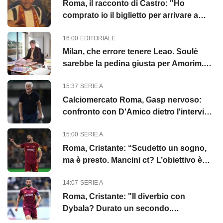
Roma, il racconto di Castro: "Ho
comprato io il biglietto per arrivare a
Termini"
16:00
EDITORIALE
Milan, che errore tenere Leao. Soulè
sarebbe la pedina giusta per Amorim.
Vlahovic e Lukaku che addio...
15:37
SERIE A
Calciomercato Roma, Gasp nervoso:
confronto con D'Amico dietro l'intervista
saltata
15:00
SERIE A
Roma, Cristante: “Scudetto un sogno,
ma è presto. Mancini ct? L’obiettivo è
rinascere”
14:07
SERIE A
Roma, Cristante: "Il diverbio con
Dybala? Durato un secondo.
Aspettiamo Pellegrini"