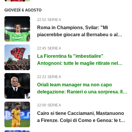
GIOVEDÌ 6 AGOSTO
22:52
SERIE A
Roma in Champions, Svilar: "Mi
piacerebbe giocare al Bernabeu o al
Parco dei Principi"
22:45
SERIE A
La Fiorentina fa "imbestialire"
Antognoni: tutte le maglie ritirate nel
calcio italiano
22:22
SERIE A
Oriali team manager ma non capo
delegazione: Ranieri o una sorpresa. Il
punto
22:00
SERIE A
Cairo si tiene Cacciamani, Mastanuono
a Firenze. Colpi di Como e Genoa: le top
news delle 22