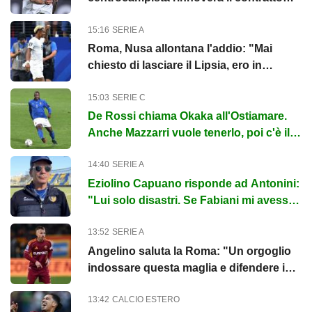
per un altro anno
15:16
SERIE A
Roma, Nusa allontana l'addio: "Mai
chiesto di lasciare il Lipsia, ero in
vacanza"
15:03
SERIE C
De Rossi chiama Okaka all'Ostiamare.
Anche Mazzarri vuole tenerlo, poi c'è il
Perugia
14:40
SERIE A
Eziolino Capuano risponde ad Antonini:
"Lui solo disastri. Se Fabiani mi avesse
proposto lo avrei mandato...
13:52
SERIE A
Angelino saluta la Roma: "Un orgoglio
indossare questa maglia e difendere i
colori giallorossi"
13:42
CALCIO ESTERO