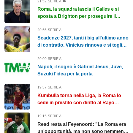
21:52
SERIE A
Roma, la squadra lascia il Galles e si
sposta a Brighton per proseguire il
ritiro: le immagini
20:56
SERIE A
Scadenze 2027, tanti i big all'ultimo anno
di contratto. Vinicius rinnova e si toglie
dalla lista
20:00
SERIE A
Napoli, il sogno è Gabriel Jesus, Juve,
Suzuki l'idea per la porta
19:37
SERIE A
Kumbulla torna nella Liga, la Roma lo
cede in prestito con diritto al Rayo
Vallecano
19:15
SERIE A
Read resta al Feyenoord: "La Roma era
un'opportunità, ma non sono nemmeno