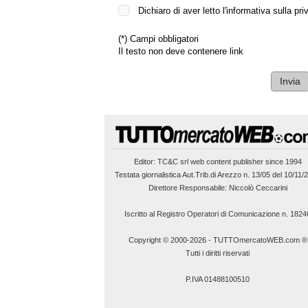
Dichiaro di aver letto l'informativa sulla pri
(*)
Campi obbligatori
Il testo non deve contenere link
Editor:
TC&C srl
web content publisher since 1994
Testata giornalistica Aut.Trib.di Arezzo n. 13/05 del 10/11/
Direttore Responsabile: Niccolò Ceccarini
Iscritto al Registro Operatori di Comunicazione n. 1824
Copyright © 2000-2026
-
TUTTOmercatoWEB.com ®
Tutti i diritti riservati
P.IVA 01488100510