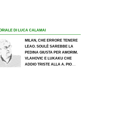
ORIALE DI LUCA CALAMAI
MILAN, CHE ERRORE TENERE
LEAO. SOULÈ SAREBBE LA
PEDINA GIUSTA PER AMORIM.
VLAHOVIC E LUKAKU CHE
ADDIO TRISTE ALLA A. PIO
ESPOSITO PUÒ SPOSTARE IL
VALORE DELL’INTER. COSA
CHIEDO A ZOLA