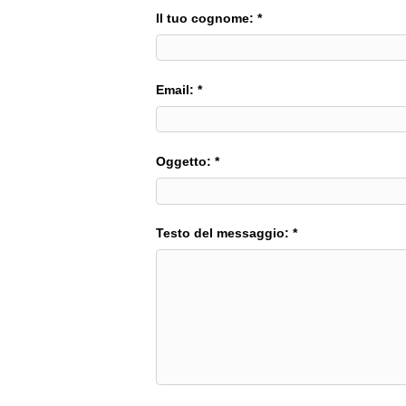
Il tuo cognome: *
Email: *
Oggetto: *
Testo del messaggio: *