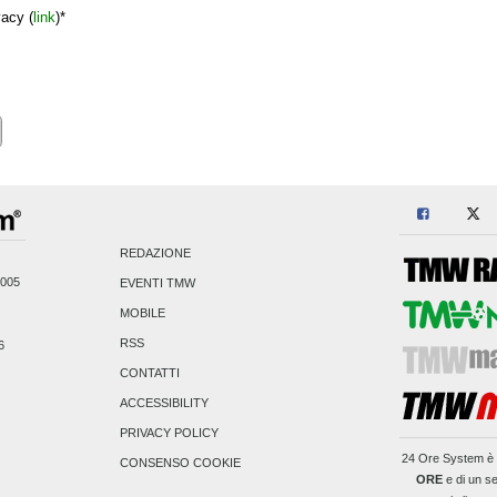
vacy (
link
)*
REDAZIONE
2005
EVENTI TMW
MOBILE
RSS
6
CONTATTI
ACCESSIBILITY
PRIVACY POLICY
24 Ore System
è 
CONSENSO COOKIE
ORE
e di un se