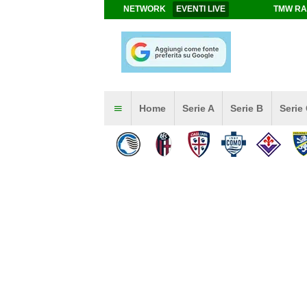
NETWORK
EVENTI LIVE
TMW RA
Home
Serie A
Serie B
Serie