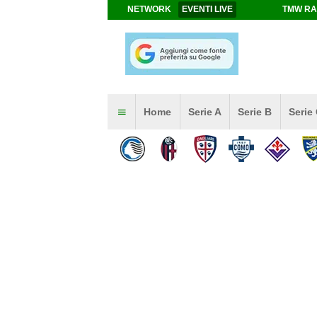
NETWORK
EVENTI LIVE
TMW RA
Home
Serie A
Serie B
Serie