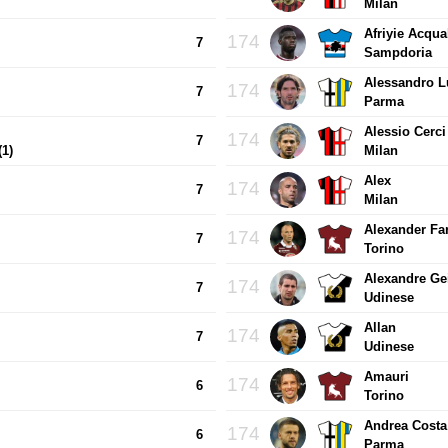
Milan
Afriyie Acqu
174
7
Sampdoria
Alessandro Lu
174
7
Parma
Alessio Cerci
174
7
(1)
Milan
Alex
174
7
Milan
Alexander Fa
174
7
Torino
Alexandre Ge
174
7
Udinese
Allan
174
7
Udinese
Amauri
174
6
Torino
Andrea Costa
174
6
Parma