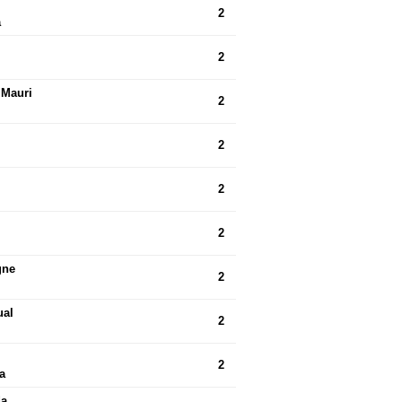
2
a
2
 Mauri
2
2
2
2
gne
2
ual
2
2
a
da