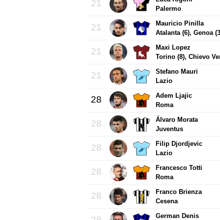
21
Palermo
Mauricio Pinilla
21
Atalanta (6), Genoa (3
Maxi Lopez
21
Torino (8), Chievo Ve
Stefano Mauri
21
Lazio
Adem Ljajic
28
Roma
Álvaro Morata
28
Juventus
Filip Djordjevic
28
Lazio
Francesco Totti
28
Roma
Franco Brienza
28
Cesena
German Denis
28