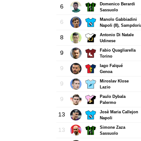
Domenico Berardi
6
Sassuolo
Manolo Gabbiadini
6
Napoli (8), Sampdoria
Antonio Di Natale
8
Udinese
Fabio Quagliarella
9
Torino
Iago Falqué
9
Genoa
Miroslav Klose
9
Lazio
Paulo Dybala
9
Palermo
Josè Maria Callejon
13
Napoli
Simone Zaza
13
Sassuolo