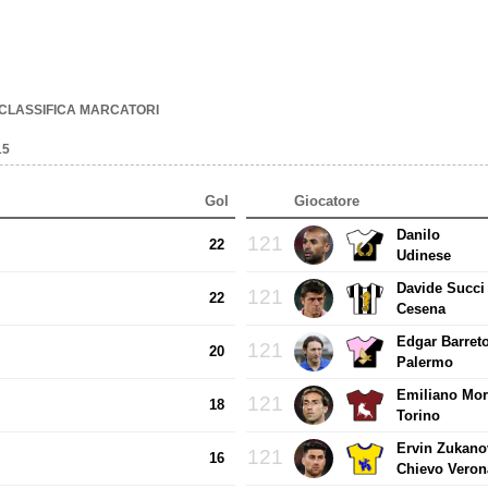
CLASSIFICA MARCATORI
15
Gol
Giocatore
Danilo
121
22
Udinese
Davide Succi
121
22
Cesena
Edgar Barret
121
20
Palermo
Emiliano More
121
18
Torino
Ervin Zukano
121
16
Chievo Veron