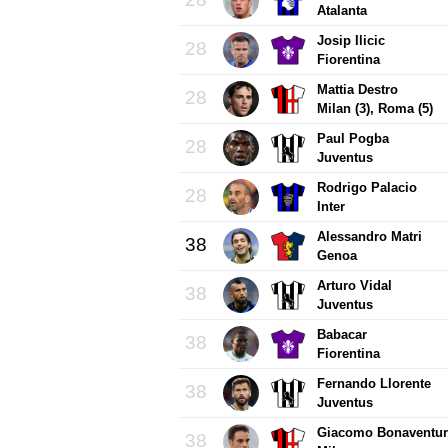
Atalanta
Josip Ilicic
28
Fiorentina
Mattia Destro
28
Milan (3), Roma (5)
Paul Pogba
28
Juventus
Rodrigo Palacio
28
Inter
Alessandro Matri
38
Genoa
Arturo Vidal
38
Juventus
Babacar
38
Fiorentina
Fernando Llorente
38
Juventus
Giacomo Bonaventur
38