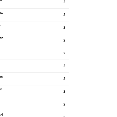
2
ez
2
o
2
an
2
2
2
es
2
on
2
2
ri