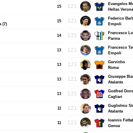
Evangelos M
121
15
Hellas Veron
Federico Bar
121
15
 (7)
Empoli
Francesco Lo
121
14
Parma
Francesco T
121
13
Empoli
Gervinho
121
13
Roma
Giuseppe Bia
121
13
Atalanta
Godfred Don
121
13
Cagliari
Guglielmo S
121
11
Atalanta
Ioannis Fetfa
121
11
Genoa