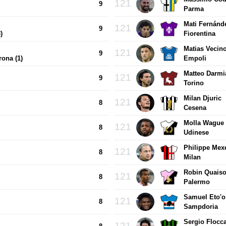
121
9
Parma
Mati Fernánd
121
9
)
Fiorentina
Matias Vecin
121
9
rona (1)
Empoli
Matteo Darmi
121
9
Torino
Milan Djuric
121
8
Cesena
Molla Wague
121
8
Udinese
Philippe Mex
121
8
Milan
Robin Quais
121
8
Palermo
Samuel Eto'o
121
8
Sampdoria
Sergio Flocca
121