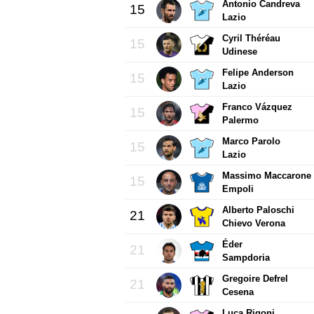
Antonio Candreva
15
Lazio
Cyril Théréau
15
Udinese
Felipe Anderson
15
Lazio
Franco Vázquez
15
Palermo
Marco Parolo
15
Lazio
Massimo Maccarone
15
Empoli
Alberto Paloschi
21
Chievo Verona
Éder
21
Sampdoria
Gregoire Defrel
21
Cesena
Luca Rigoni