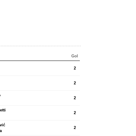
Gol
2
2
o
2
tti
2
vić
2
a