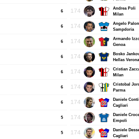
Andrea Poli
174
6
Milan
Angelo Palo
174
6
Sampdoria
Armando Izz
174
6
Genoa
Bosko Janko
174
6
Hellas Veron
Cristian Zacc
174
6
Milan
Cristobal Jor
174
6
Parma
Daniele Conti
174
6
Cagliari
Daniele Croc
174
5
Empoli
Daniele Dess
174
5
Cagliari