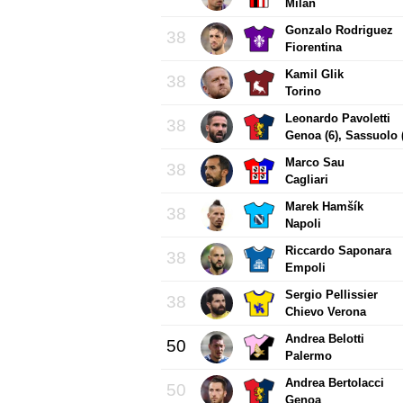
Milan
Gonzalo Rodriguez
38
Fiorentina
Kamil Glik
38
Torino
Leonardo Pavoletti
38
Genoa (6), Sassuolo 
Marco Sau
38
Cagliari
Marek Hamšík
38
Napoli
Riccardo Saponara
38
Empoli
Sergio Pellissier
38
Chievo Verona
Andrea Belotti
50
Palermo
Andrea Bertolacci
50
Genoa