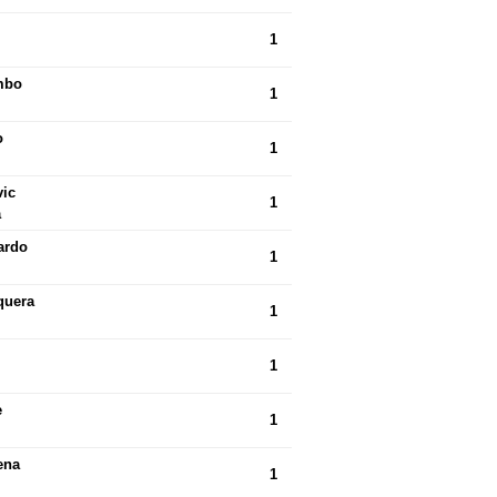
1
mbo
1
o
1
vic
1
a
ardo
1
quera
1
1
e
1
ena
1