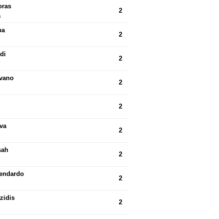
oras
2
a
ba
2
di
2
avano
2
2
va
2
sah
2
tendardo
2
tzidis
2