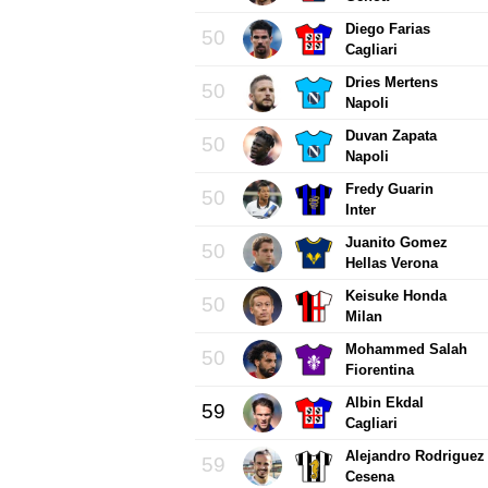
Diego Farias
50
Cagliari
Dries Mertens
50
Napoli
Duvan Zapata
50
Napoli
Fredy Guarin
50
Inter
Juanito Gomez
50
Hellas Verona
Keisuke Honda
50
Milan
Mohammed Salah
50
Fiorentina
Albin Ekdal
59
Cagliari
Alejandro Rodriguez
59
Cesena