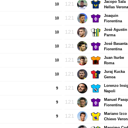
Jacopo Sala
121
10
Hellas Veron
Joaquin
121
10
Fiorentina
Josè Agustin
121
10
Parma
José Basanta
121
10
Fiorentina
Juan Iturbe
121
10
Roma
Juraj Kucka
121
10
Genoa
Lorenzo Insi
121
9
Napoli
Manuel Pasq
121
9
Fiorentina
Mariano Izco
121
9
Chievo Veron
Massimo Co