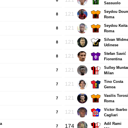
8
Sassuolo
Seydou Dou
121
8
Roma
Seydou Keita
121
8
Roma
Silvan Widm
121
8
Udinese
Stefan Savić
121
8
Fiorentina
Sulley Muntar
121
7
Milan
Tino Costa
121
7
Genoa
Vasilis Toros
121
7
Roma
Victor Ibarbo
121
7
Cagliari
a
Adil Rami
174
7