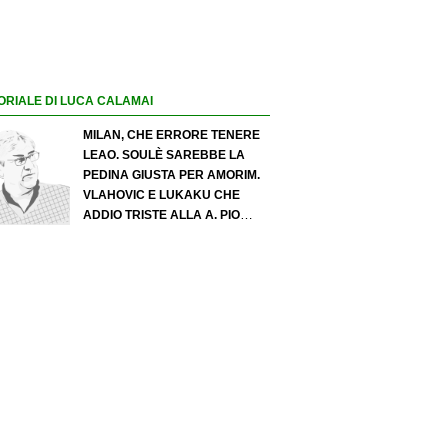
ORIALE DI LUCA CALAMAI
MILAN, CHE ERRORE TENERE
LEAO. SOULÈ SAREBBE LA
PEDINA GIUSTA PER AMORIM.
VLAHOVIC E LUKAKU CHE
ADDIO TRISTE ALLA A. PIO
ESPOSITO PUÒ SPOSTARE IL
VALORE DELL’INTER. COSA
CHIEDO A ZOLA