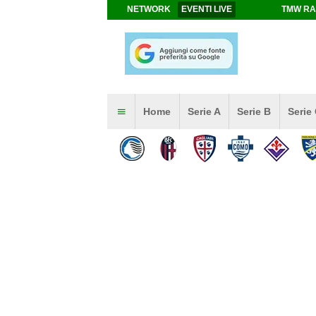
NETWORK
EVENTI LIVE
TMW RA
Home
Serie A
Serie B
Serie