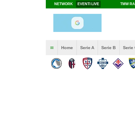
NETWORK
EVENTI LIVE
TMW RA
Home
Serie A
Serie B
Serie