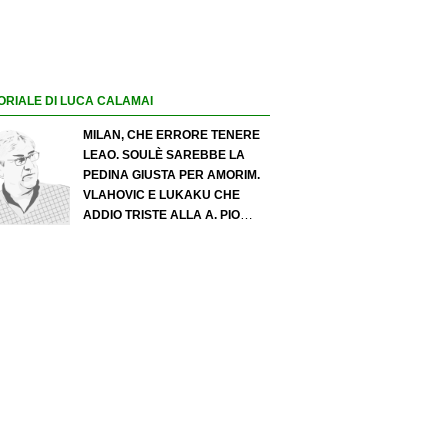
ORIALE DI LUCA CALAMAI
MILAN, CHE ERRORE TENERE
LEAO. SOULÈ SAREBBE LA
PEDINA GIUSTA PER AMORIM.
VLAHOVIC E LUKAKU CHE
ADDIO TRISTE ALLA A. PIO
ESPOSITO PUÒ SPOSTARE IL
VALORE DELL’INTER. COSA
CHIEDO A ZOLA