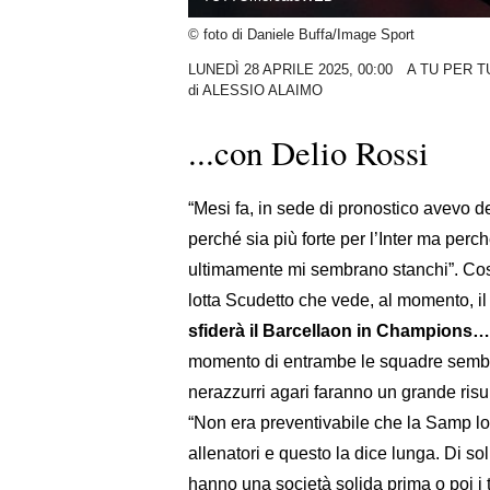
© foto di Daniele Buffa/Image Sport
LUNEDÌ 28 APRILE 2025, 00:00
A TU PER T
di
ALESSIO ALAIMO
...con Delio Rossi
“Mesi fa, in sede di pronostico avevo d
perché sia più forte per l’Inter ma perch
ultimamente mi sembrano stanchi”. Cos
lotta Scudetto che vede, al momento, i
sfiderà il Barcellaon in Champions…
momento di entrambe le squadre sembrere
nerazzurri agari faranno un grande risu
“Non era preventivabile che la Samp lot
allenatori e questo la dice lunga. Di s
hanno una società solida prima o poi i t