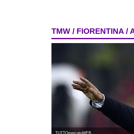
TMW
/
FIORENTINA
/ 
TUTTOmercatoWEB