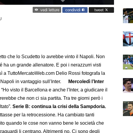
condividi
tweet
vedi letture
U
etto che lo Scudetto lo avrebbe vinto il Napoli. Non
é ha un grande allenatore. E poi i nerazzurri visti
ì a TuttoMercatoWeb.com Delio Rossi fotografa la
l Napoli in vantaggio sull’Inter.
Mercoledì l’Inter
“Ho visto il Barcellona e anche l’Inter, a giudicare il
bbe che non ci sia partita. Tra tre giorni però i
ltato”.
Serie B: continua la crisi della Sampdoria.
tasse per la retrocessione. Ha cambiato tanti
olito quando le cose non vanno bene le società che
raguardi li centrano. Altrimenti no. Ci sono degli