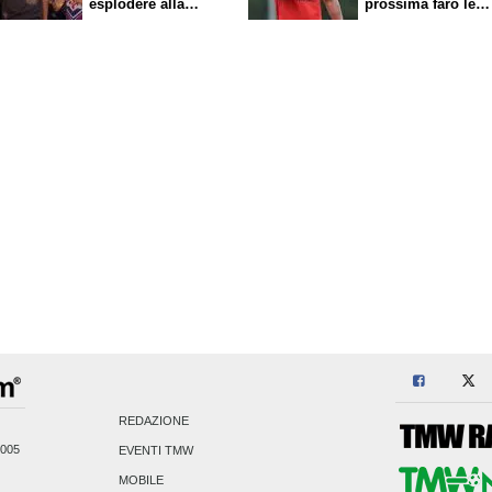
esplodere alla
prossima farò le
Fiorentina"
scelte"
REDAZIONE
2005
EVENTI TMW
MOBILE