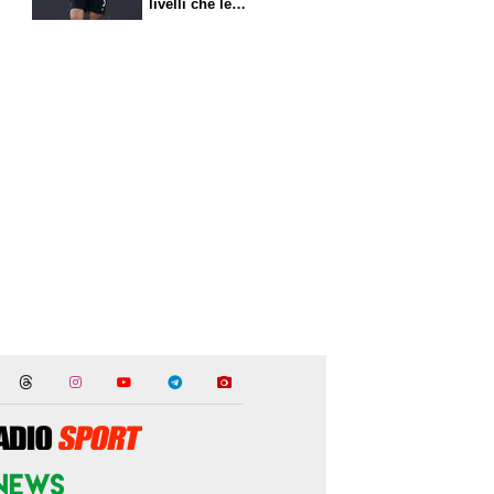
livelli che le
competono"