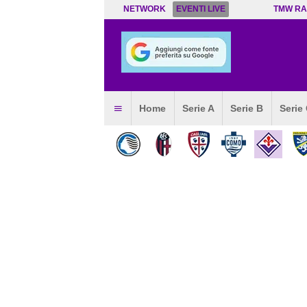
NETWORK
EVENTI LIVE
TMW RA
Home
Serie A
Serie B
Serie