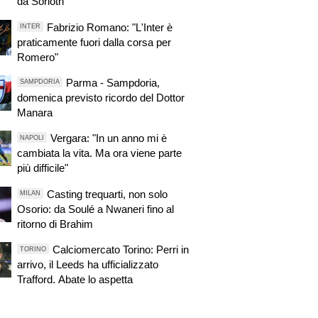
da Sorloth
Fabrizio Romano: "L'Inter è
INTER
praticamente fuori dalla corsa per
Romero"
Parma - Sampdoria,
SAMPDORIA
domenica previsto ricordo del Dottor
Manara
Vergara: "In un anno mi è
NAPOLI
cambiata la vita. Ma ora viene parte
più difficile"
Casting trequarti, non solo
MILAN
Osorio: da Soulé a Nwaneri fino al
ritorno di Brahim
Calciomercato Torino: Perri in
TORINO
arrivo, il Leeds ha ufficializzato
Trafford. Abate lo aspetta