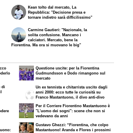
Kean tolto dal mercato, La
Repubblica: "Decisione presa e
tornare indietro sarà difficilissimo"
Carmine Gautieri: "Nazionale, la
solita confusione. Mancano i
calciatori. Mercato, bene la
Fiorentina. Ma ora si muovano le big"
ecco
Questione uscite: per la Fiorentina
ederlo
Gudmundsson e Dodo rimangono sul
mercato
 di
Un ex tennista e chitarrista uscito dagli
il
anni 2000: ecco tutte le curiosità su
Franco Mastantuono, il divo anti-divo
Per il Corriere Fiorentino Mastantuono è
odere
"L'uomo dei sogni": scene che non si
vedevano da anni
Gustavo Ghezzi: “Fiorentina, che colpo
tuono:
Mastantuono! Aranda e Flores i prossimi