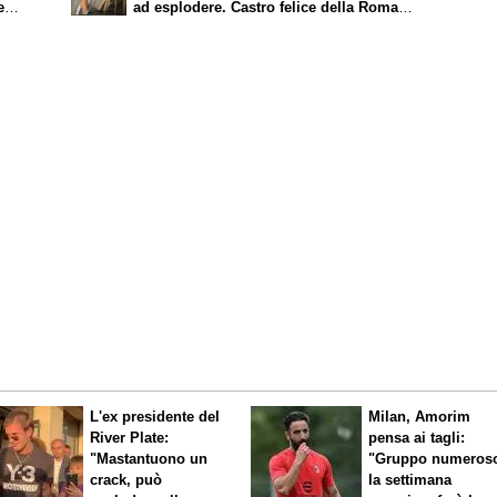
e
ad esplodere. Castro felice della Roma e
Molina è un bel colpo”
L'ex presidente del
Milan, Amorim
River Plate:
pensa ai tagli:
"Mastantuono un
"Gruppo numeros
crack, può
la settimana