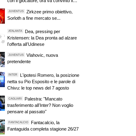
con il giocatore, ora va convinto il
Tottenham
Zirkzee primo obiettivo,
JUVENTUS
Sorloth a fine mercato se...
Dea, pressing per
ATALANTA
Kristensen: la Dea pronta ad alzare
l'offerta all'Udinese
Vlahovic, nuova
JUVENTUS
pretendente
L'ipotesi Romero, la posizione
INTER
netta su Pio Esposito e le parole di
Chivu: le top news del 7 agosto
Palestra: "Mancato
CAGLIARI
trasferimento all'Inter? Non voglio
pensare al passato"
Fantacalcio, la
FANTACALCIO
Fantaguida completa stagione 26/27