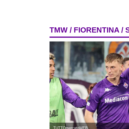
TMW
/
FIORENTINA
/ 
TUTTOmercatoWEB