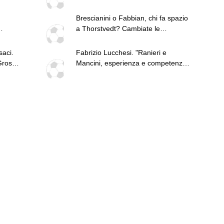
n-
un altro colpo importante e sarà
ta
fatto in attacco: servono due esterni.
Brescianini o Fabbian, chi fa spazio
Piccoli, Pellegrino, la Fiorentina e il
a Thorstvedt? Cambiate le
Bologna: caccia al giusto incastro
isti"
prospettive
saci.
Fabrizio Lucchesi. "Ranieri e
Grosso
Mancini, esperienza e competenza
per la Nazionale. Mercato, gap con
l'Inter non colmato da nessuno.
Fiorentina top. Serie B, Palermo e
Pisa grande lavoro"