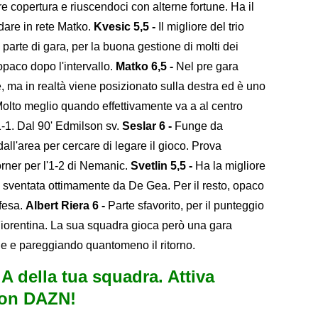
re copertura e riuscendoci con alterne fortune. Ha il
dare in rete Matko.
Kvesic 5,5 -
Il migliore del trio
arte di gara, per la buona gestione di molti dei
opaco dopo l'intervallo.
Matko 6,5 -
Nel pre gara
 ma in realtà viene posizionato sulla destra ed è uno
 Molto meglio quando effettivamente va a al centro
'1-1. Dal 90' Edmilson sv.
Seslar 6 -
Funge da
all'area per cercare di legare il gioco. Prova
orner per l'1-2 di Nemanic.
Svetlin 5,5 -
Ha la migliore
, sventata ottimamente da De Gea. Per il resto, opaco
ifesa.
Albert Riera 6 -
Parte sfavorito, per il punteggio
 Fiorentina. La sua squadra gioca però una gara
e e pareggiando quantomeno il ritorno.
e A della tua squadra. Attiva
con DAZN!