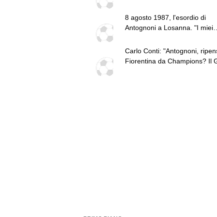
diventare un "problema". Mila
Commisso ci vada a cena"
Leao, serve una decisione net
8 agosto 1987, l'esordio di
Antognoni a Losanna. "I miei
compagni non sono profession
Carlo Conti: "Antognoni, ripen
Fiorentina da Champions? Il 
viene ora"