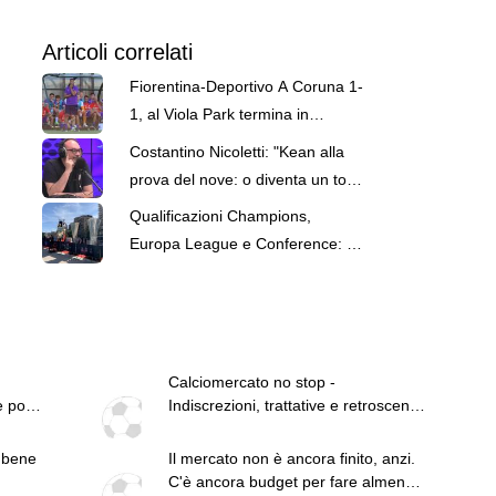
Articoli correlati
Fiorentina-Deportivo A Coruna 1-
1, al Viola Park termina in
pareggio
Costantino Nicoletti: "Kean alla
prova del nove: o diventa un top
o un flop"
Qualificazioni Champions,
Europa League e Conference: le
partite in programma
Calciomercato no stop -
e pochi
Indiscrezioni, trattative e retroscena
del 7 agosto
 bene
Il mercato non è ancora finito, anzi.
può
C'è ancora budget per fare almeno