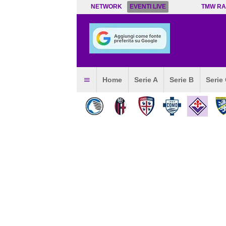
NETWORK
EVENTI LIVE
TMW RA
Home
Serie A
Serie B
Serie