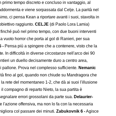
un primo tempo discreto e concluso in vantaggio, al
i addormenta e viene sorpassata dal Celje. La parità nel
o, ci pensa Kean a riportare avanti i suoi, stavolta in
obiettivo raggiunto.
CELJE
(di Paolo Lora Lamia)
i finché può nel primo tempo, con due buoni interventi
a vuoto horror che porta al gol di Ranieri, per sua
5 -
Pensa più a spingere che a contenere, visto che la
. In difficoltà in diverse circostanze nell'arco dei 90
tieri un duello decisamente duro a centro area,
i pallone. Prova nel complesso sufficiente.
Nemanic
ità fino al gol, quando non chiude su Mandragora che
n la rete del momentaneo 1-2, che dà ai suoi l'illusione
l compagno di reparto Nieto, la sua partita è
segnalare errori grossolani da parte sua.
Delaurier-
'azione offensiva, ma non lo fa con la necessaria
 migliora col passare dei minuti.
Zabukovnik 6 -
Agisce