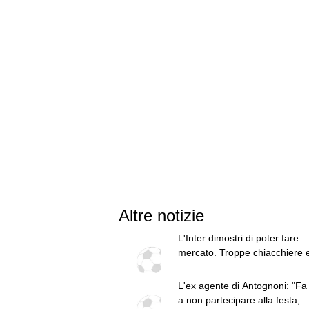
Altre notizie
L'Inter dimostri di poter fare
mercato. Troppe chiacchiere 
fatti: guai a pensare di essere
superiore a tutte le altre a
L'ex agente di Antognoni: "Fa
prescindere. Juve, il portiere 
a non partecipare alla festa,