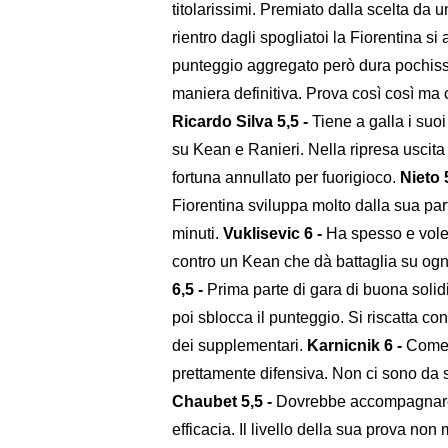
titolarissimi. Premiato dalla scelta da 
rientro dagli spogliatoi la Fiorentina s
punteggio aggregato però dura pochissim
maniera definitiva. Prova così così ma 
Ricardo Silva 5,5 -
Tiene a galla i suo
su Kean e Ranieri. Nella ripresa uscita 
fortuna annullato per fuorigioco.
Nieto 
Fiorentina sviluppa molto dalla sua parte
minuti.
Vuklisevic 6 -
Ha spesso e volen
contro un Kean che dà battaglia su ogn
6,5 -
Prima parte di gara di buona solid
poi sblocca il punteggio. Si riscatta co
dei supplementari.
Karnicnik 6 -
Come i
prettamente difensiva. Non ci sono da 
Chaubet 5,5 -
Dovrebbe accompagnare l
efficacia. Il livello della sua prova non