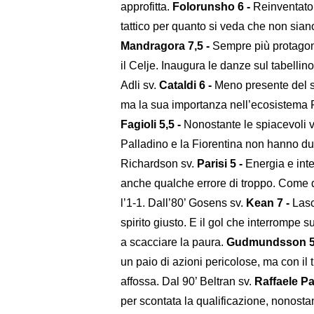
approfitta.
Folorunsho 6 -
Reinventato 
tattico per quanto si veda che non sian
Mandragora 7,5 -
Sempre più protagoni
il Celje. Inaugura le danze sul tabelli
Adli sv.
Cataldi 6 -
Meno presente del so
ma la sua importanza nell’ecosistema Fi
Fagioli 5,5 -
Nonostante le spiacevoli vi
Palladino e la Fiorentina non hanno dub
Richardson sv.
Parisi 5 -
Energia e inte
anche qualche errore di troppo. Come q
l’1-1. Dall’80’ Gosens sv.
Kean 7 -
Lasc
spirito giusto. E il gol che interrompe 
a scacciare la paura.
Gudmundsson 5
un paio di azioni pericolose, ma con il 
affossa. Dal 90’ Beltran sv.
Raffaele Pa
per scontata la qualificazione, nonostante