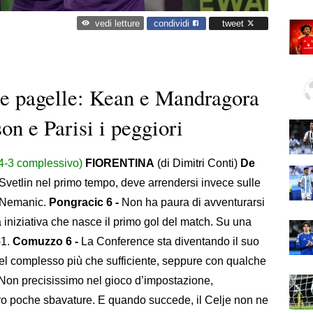
condividi
tweet
vedi letture
 le pagelle: Kean e Mandragora
n e Parisi i peggiori
 (4-3 complessivo)
FIORENTINA
(di Dimitri Conti)
De
 Svetlin nel primo tempo, deve arrendersi invece sulle
e Nemanic.
Pongracic 6 -
Non ha paura di avventurarsi
a iniziativa che nasce il primo gol del match. Su una
-1.
Comuzzo 6 -
La Conference sta diventando il suo
el complesso più che sufficiente, seppure con qualche
Non precisissimo nel gioco d’impostazione,
o poche sbavature. E quando succede, il Celje non ne