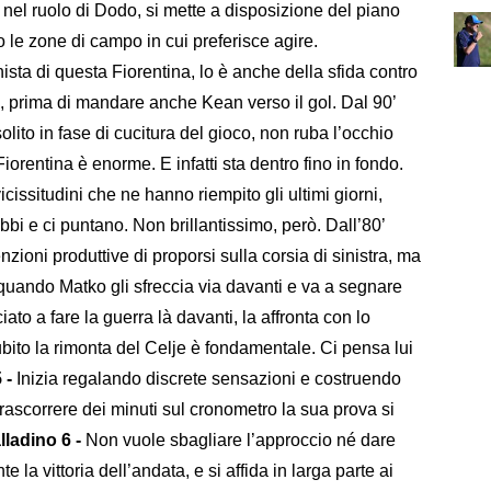
nel ruolo di Dodo, si mette a disposizione del piano
o le zone di campo in cui preferisce agire.
sta di questa Fiorentina, lo è anche della sfida contro
no, prima di mandare anche Kean verso il gol. Dal 90’
lito in fase di cucitura del gioco, non ruba l’occhio
orentina è enorme. E infatti sta dentro fino in fondo.
cissitudini che ne hanno riempito gli ultimi giorni,
bi e ci puntano. Non brillantissimo, però. Dall’80’
nzioni produttive di proporsi sulla corsia di sinistra, ma
uando Matko gli sfreccia via davanti e va a segnare
iato a fare la guerra là davanti, la affronta con lo
subito la rimonta del Celje è fondamentale. Ci pensa lui
 -
Inizia regalando discrete sensazioni e costruendo
trascorrere dei minuti sul cronometro la sua prova si
lladino 6 -
Non vuole sbagliare l’approccio né dare
 la vittoria dell’andata, e si affida in larga parte ai