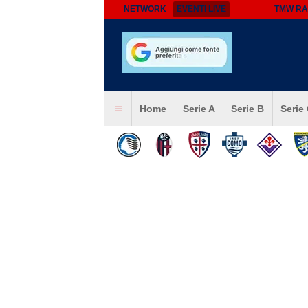
NETWORK
EVENTI LIVE
TMW RA
Home
Serie A
Serie B
Serie