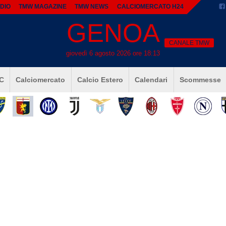
DIO
TMW MAGAZINE
TMW NEWS
CALCIOMERCATO H24
GENOA
CANALE TMW
giovedì 6 agosto 2026 ore 18:13
 C
Calciomercato
Calcio Estero
Calendari
Scommesse