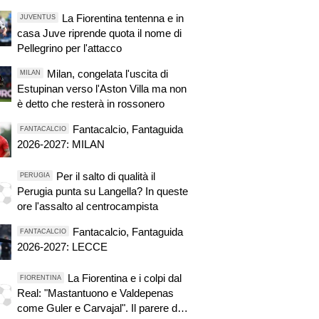
La Fiorentina tentenna e in
JUVENTUS
casa Juve riprende quota il nome di
Pellegrino per l'attacco
Milan, congelata l'uscita di
MILAN
Estupinan verso l'Aston Villa ma non
è detto che resterà in rossonero
Fantacalcio, Fantaguida
FANTACALCIO
2026-2027: MILAN
Per il salto di qualità il
PERUGIA
Perugia punta su Langella? In queste
ore l'assalto al centrocampista
Fantacalcio, Fantaguida
FANTACALCIO
2026-2027: LECCE
La Fiorentina e i colpi dal
FIORENTINA
Real: "Mastantuono e Valdepenas
come Guler e Carvajal". Il parere di