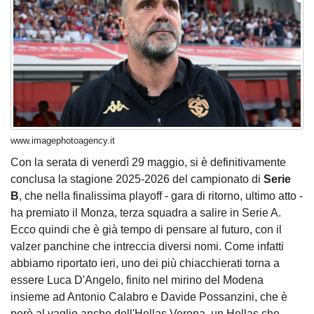
www.imagephotoagency.it
Con la serata di venerdì 29 maggio, si è definitivamente
conclusa la stagione 2025-2026 del campionato di
Serie
B
, che nella finalissima playoff - gara di ritorno, ultimo atto -
ha premiato il Monza, terza squadra a salire in Serie A.
Ecco quindi che è già tempo di pensare al futuro, con il
valzer panchine che intreccia diversi nomi.
Come infatti
abbiamo riportato ieri
, uno dei più chiacchierati torna a
essere Luca D'Angelo, finito nel mirino del Modena
insieme ad Antonio Calabro e Davide Possanzini, che è
però al vaglio anche dell'Hellas Verona, un Hellas che