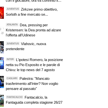
con il giocatore, ora va convinto il
Tottenham
Zirkzee primo obiettivo,
JUVENTUS
Sorloth a fine mercato se...
Dea, pressing per
ATALANTA
Kristensen: la Dea pronta ad alzare
l'offerta all'Udinese
Vlahovic, nuova
JUVENTUS
pretendente
L'ipotesi Romero, la posizione
INTER
netta su Pio Esposito e le parole di
Chivu: le top news del 7 agosto
Palestra: "Mancato
CAGLIARI
trasferimento all'Inter? Non voglio
pensare al passato"
Fantacalcio, la
FANTACALCIO
Fantaguida completa stagione 26/27