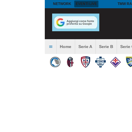
NETWORK
EVENTI LIVE
TMW RA
Home
Serie A
Serie B
Serie