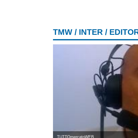
TMW
/
INTER
/ EDITO
TUTTOmercatoWEB