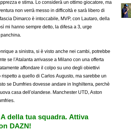
apprezza e stima. Lo considerà un ottimo giocatore, ma
ntura non verrà messo in difficoltà e sarà libero di
la fascia Dimarco è intoccabile, MVP, con Lautaro, della
osì mi hanno sempre detto, la difesa a 3, urge
a panchina.
rique a sinistra, si è visto anche nei cambi, potrebbe
te se l'Atalanta arrivasse a Milano con una offerta
atamente affondare il colpo su uno degli obiettivi
so rispetto a quello di Carlos Augusto, ma sarebbe un
sto se Dumfries dovesse andare in Inghilterra, perchè
 nuova casa dell'olandese. Manchester UTD, Aston
umfries.
e A della tua squadra. Attiva
con DAZN!