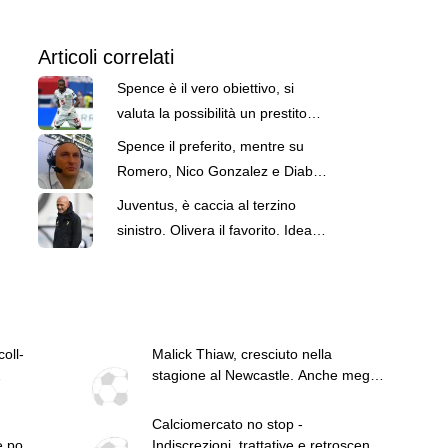
Articoli correlati
Spence è il vero obiettivo, si
valuta la possibilità un prestito
con obbligo
Spence il preferito, mentre su
Romero, Nico Gonzalez e Diaby
vi dico...
Juventus, è caccia al terzino
sinistro. Olivera il favorito. Idea
Carlos Augusto
oll-
Malick Thiaw, cresciuto nella
stagione al Newcastle. Anche meglio
rispetto al Milan
Calciomercato no stop -
e pochi
Indiscrezioni, trattative e retroscena