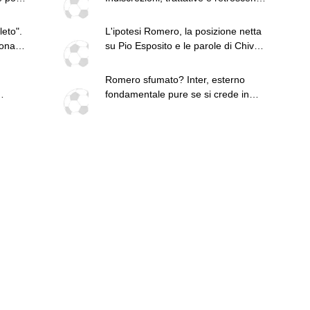
del 7 agosto
eto".
L'ipotesi Romero, la posizione netta
può
fonano
su Pio Esposito e le parole di Chivu:
n-
le top news del 7 agosto
ta
Romero sfumato? Inter, esterno
fondamentale pure se si crede in
isti"
Diouf. Ma continuando così...