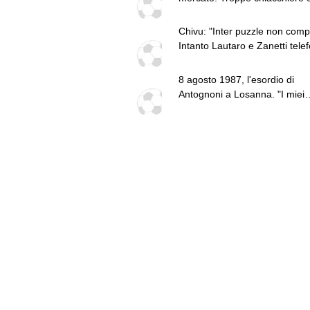
fatti: guai a pensare di essere
superiore a tutte le altre a
Chivu: "Inter puzzle non compl
prescindere. Juve, il portiere 
Intanto Lautaro e Zanetti tele
diventare un "problema". Mila
a Romero
Leao, serve una decisione net
8 agosto 1987, l'esordio di
Antognoni a Losanna. "I miei
compagni non sono profession