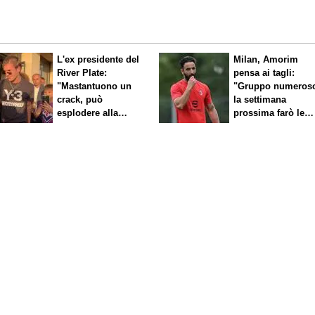
L'ex presidente del
Milan, Amorim
River Plate:
pensa ai tagli:
"Mastantuono un
"Gruppo numeros
crack, può
la settimana
esplodere alla
prossima farò le
Fiorentina"
scelte"