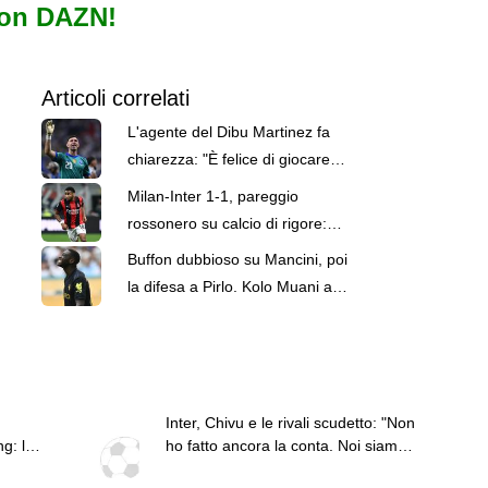
con DAZN!
Articoli correlati
L'agente del Dibu Martinez fa
chiarezza: "È felice di giocare
all'Aston Villa"
Milan-Inter 1-1, pareggio
rossonero su calcio di rigore:
Nkunku non sbaglia
Buffon dubbioso su Mancini, poi
la difesa a Pirlo. Kolo Muani a
Torino: le top news delle 13
Inter, Chivu e le rivali scudetto: "Non
g: le
ho fatto ancora la conta. Noi siamo
quelli da battere"