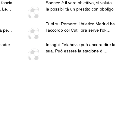
 fascia
Spence è il vero obiettivo, si valuta
. Le
la possibilità un prestito con obbligo
.
Tutti su Romero: l'Atletico Madrid ha
a per
l'accordo col Cuti, ora serve l'ok
he
anche del Tottenham
to può
leader
Inzaghi: "Vlahovic può ancora dire la
osa
sua. Può essere la stagione di
Scamacca. E l'Italia..."