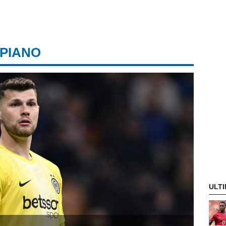
 PIANO
ULTI