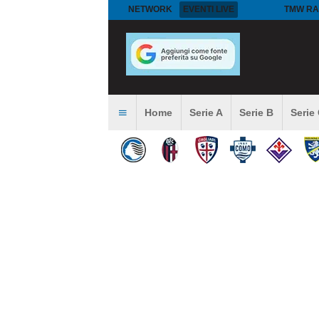
NETWORK
EVENTI LIVE
TMW RA
Home
Serie A
Serie B
Serie