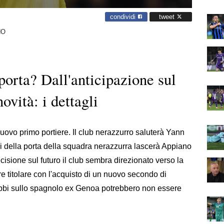
condividi
tweet
NO
 porta? Dall'anticipazione sul
vità: i dettagli
ovo primo portiere. Il club nerazzurro
saluterà Yann
pali della porta della squadra nerazzurra lascerà Appiano
isione sul futuro il club sembra direzionato verso la
re titolare con l'acquisto di un nuovo secondo di
ubbi sullo spagnolo ex Genoa potrebbero non essere