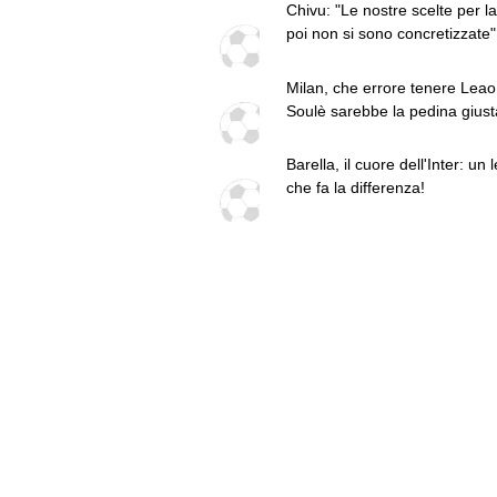
Chivu: "Le nostre scelte per la
poi non si sono concretizzate"
parole sul mercato Inter
Milan, che errore tenere Leao
Soulè sarebbe la pedina giust
Amorim. Vlahovic e Lukaku c
addio triste alla A. Pio Esposi
Barella, il cuore dell'Inter: un 
spostare il valore dell’Inter. C
che fa la differenza!
chiedo a Zola