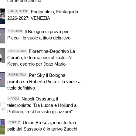
come due anni fa"
Fantacalcio, Fantaguida
FANTACALCIO
2026-2027: VENEZIA
Il Bologna ci prova per
CAGLIARI
Piccoli: lo vuole a titolo definitivo
Fiorentina-Deportivo La
FIORENTINA
Coruña, le formazioni ufficiali: c'è
Kean, esordio per Joao Mario
Per Sky il Bologna
FIORENTINA
piomba su Roberto Piccoli: lo vuole a
titolo definitivo
Napoli-Osasuna, il
NAPOLI
telecronista: "Da Lucca e Hojlund a
Politano, così ho visto gli azzurri"
Union Brescia, innesto fra i
SERIE C
pali: dal Sassuolo è in arrivo Zacchi