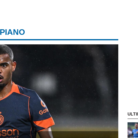
 PIANO
ULTI