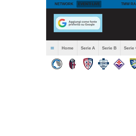
NETWORK
EVENTI LIVE
TMW RA
Home
Serie A
Serie B
Serie