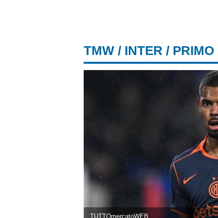
TMW
/
INTER
/ PRIMO
TUTTOmercatoWEB