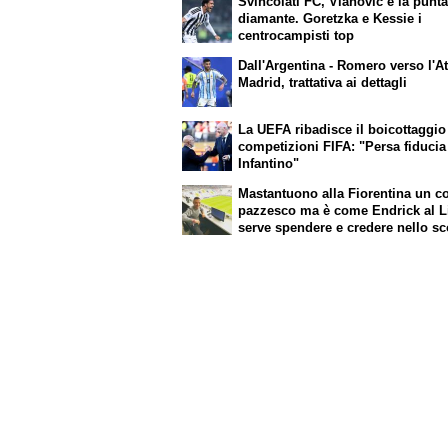
Svincolati FC, Vlahovic è la punta
diamante. Goretzka e Kessie i
centrocampisti top
Dall'Argentina - Romero verso l'At
Madrid, trattativa ai dettagli
La UEFA ribadisce il boicottaggio
competizioni FIFA: "Persa fiducia
Infantino"
Mastantuono alla Fiorentina un c
pazzesco ma è come Endrick al L
serve spendere e credere nello s
per i migliori talenti. Giovani itali
attenzione perché qualcosa sta
cambiando davvero