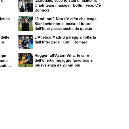
 di
Nazionale, ecco lo staff di Mancini:
Oriali team manager, Bollini vice. C'è
Bonucci
letico
40 milioni? Non c'è cifra che tenga,
Stankovic non si tocca. Il futuro
dell'Inter passa anche da questo
 delle
L'Atletico Madrid pareggia l'offerta
 in
dell'Inter per il "Cuti" Romero
Ruggeri all'Aston Villa, le cifre
olpo
dell'offerta. Ingaggio faraonico e
ione:
plusvalenza da 20 milioni
couting
ani: