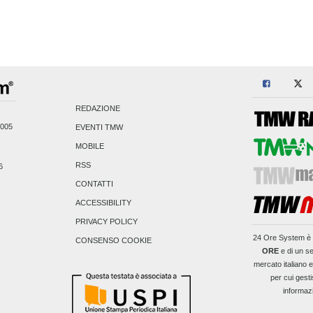
REDAZIONE
2005
EVENTI TMW
MOBILE
RSS
6
CONTATTI
ACCESSIBILITY
PRIVACY POLICY
24 Ore System
è 
CONSENSO COOKIE
ORE
e di un se
mercato italiano 
per cui gesti
informaz