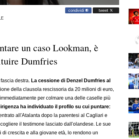
condividi
tweet
LE
entare un caso Lookman, è
ituire Dumfries
 fascia destra.
La cessione di Denzel Dumfries al
azione della clausola rescissoria da 20 milioni di euro,
re immediatamente per colmare una delle caselle più
rigenza ha individuato il profilo su cui puntare:
ientrato all'Atalanta dopo la parentesi al Cagliari e
cogliere il testimone lasciato dall'olandese. Le sue
i di crescita e alla giovane età, lo rendono un