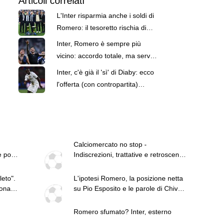
Articoli correlati
L'Inter risparmia anche i soldi di
Romero: il tesoretto rischia di
rimanere intatto a fine mercato?
Inter, Romero è sempre più
vicino: accordo totale, ma serve
l'uscita di Pavard
Inter, c'è già il 'sì' di Diaby: ecco
l'offerta (con contropartita)
presentata all'Al Ittihad
Calciomercato no stop -
e pochi
Indiscrezioni, trattative e retroscena
del 7 agosto
eto".
L'ipotesi Romero, la posizione netta
può
fonano
su Pio Esposito e le parole di Chivu:
n-
le top news del 7 agosto
ta
Romero sfumato? Inter, esterno