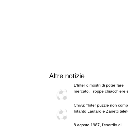
Altre notizie
L'Inter dimostri di poter fare
mercato. Troppe chiacchiere 
fatti: guai a pensare di essere
superiore a tutte le altre a
Chivu: "Inter puzzle non compl
prescindere. Juve, il portiere 
Intanto Lautaro e Zanetti tele
diventare un "problema". Mila
a Romero
Leao, serve una decisione net
8 agosto 1987, l'esordio di