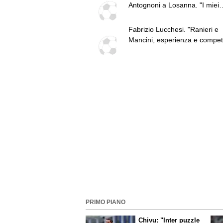
Antognoni a Losanna. "I miei
compagni non sono profession
Fabrizio Lucchesi. "Ranieri e
Mancini, esperienza e compe
per la Nazionale. Mercato, ga
l'Inter non colmato da nessun
Fiorentina top. Serie B, Paler
Pisa grande lavoro"
PRIMO PIANO
Chivu: "Inter puzzle