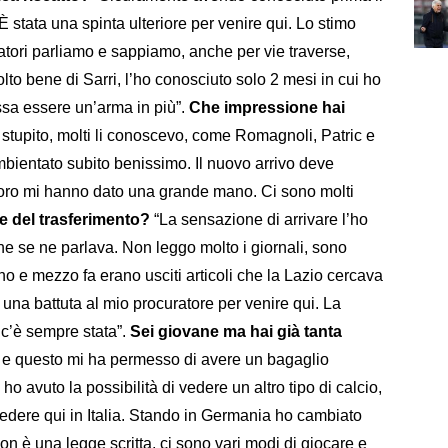
 stata una spinta ulteriore per venire qui. Lo stimo
iatori parliamo e sappiamo, anche per vie traverse,
olto bene di Sarri, l’ho conosciuto solo 2 mesi in cui ho
ssa essere un’arma in più”.
Che impressione hai
stupito, molti li conoscevo, come Romagnoli, Patric e
mbientato subito benissimo. Il nuovo arrivo deve
oro mi hanno dato una grande mano. Ci sono molti
e del trasferimento?
“La sensazione di arrivare l’ho
he se ne parlava. Non leggo molto i giornali, sono
 e mezzo fa erano usciti articoli che la Lazio cercava
o una battuta al mio procuratore per venire qui. La
 c’è sempre stata”.
Sei giovane ma hai già tanta
 e questo mi ha permesso di avere un bagaglio
o avuto la possibilità di vedere un altro tipo di calcio,
vedere qui in Italia. Stando in Germania ho cambiato
on è una legge scritta, ci sono vari modi di giocare e