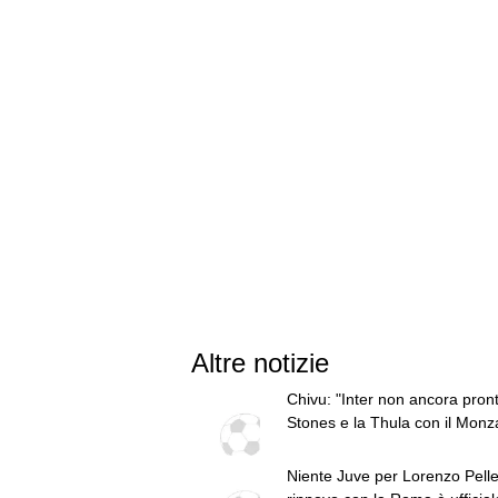
Altre notizie
Chivu: "Inter non ancora pront
Stones e la Thula con il Monz
Avrò tempo per vederli"
Niente Juve per Lorenzo Pellegr