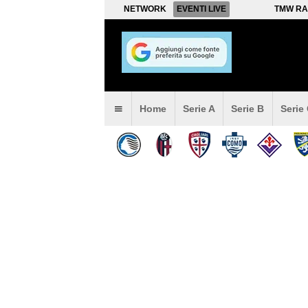
NETWORK
EVENTI LIVE
TMW RA
Home
Serie A
Serie B
Serie