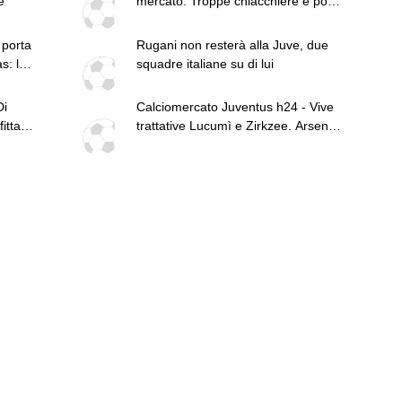
e
mercato. Troppe chiacchiere e pochi
fatti: guai a pensare di essere
superiore a tutte le altre a
 porta
Rugani non resterà alla Juve, due
prescindere. Juve, il portiere può
s: lo
squadre italiane su di lui
diventare un "problema". Milan-
Leao, serve una decisione netta
Di
Calciomercato Juventus h24 - Vive
itta
trattative Lucumì e Zirkzee. Arsenal
su Yildiz. Sondaggio Roma per Nico.
PSG alza offerta per Suzuki.
Pellegrino, concorrenza viola.
Zhegrova non vuole partire. Sorloth
sul mercato. Vlahovic, nuova
pretendente