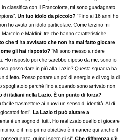
i in classifica con il Francoforte, mi sono guadagnato
mpions”.
Un tuo idolo da piccolo?
“Fino ai 16 anni ho
 non ho avuto un idolo particolare. Come terzino mi
 Marcelo e Maldini: tre che hanno caratteristiche
to che ti ha avvisato che non ha mai fatto giocare
Come gli hai risposto?
“Mi sono messo a ridere
. Ho risposto poi che sarebbe dipeso da me, sono io
 Cosa posso dare in più alla Lazio? Questa squadra ha
 un difetto. Posso portare un po’ di energia e di voglia di
lo spogliatoio perché fino a quando sono arrivato non
di italiani nella Lazio. È un punto di forza?
facile trasmettere ai nuovi un senso di identità. Al di
iocatori forti”.
La Lazio ti può aiutare a
nte è un sogno di tutti. Ho realizzato quello di giocare
mbino, e il mio primo obiettivo è rimanere qui anche il
conseguenza, quindi spero di sì”.
Che differenza c’è