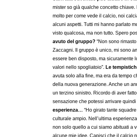
mister so già qualche concetto chiave. È
molto per come vede il calcio, noi calc
alcuni aspetti. Tutti mi hanno parlato m
visto qualcosa, ma non tutto. Spero po
avuto del gruppo?
“Non sono rimasto 
Zaccagni. Il gruppo è unico, mi sono a
essere ben disposto, ma sicuramente l
valori nello spogliatoio”.
Le tempistich
avuta solo alla fine, ma era da tempo c
della nuova generazione. Anche un anno
un terzino sinistro. Ricordo di aver fatt
sensazione che potessi arrivare quindi
esperienza…
“Ho girato tante squadre
culturale ampio. Nell’ultima esperienza h
non solo quello a cui siamo abituati a 
alcune mie idee. Capisci che il calcio n