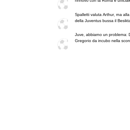
rinnovo con la Roma è ufficial
Spalletti valuta Arthur, ma alla
della Juventus bussa il Besikta
vuole Italiano
Juve, abbiamo un problema: 
Gregorio da incubo nella sconf
contro l’Inter