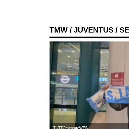
TMW
/
JUVENTUS
/ S
TUTTOmercatoWEB