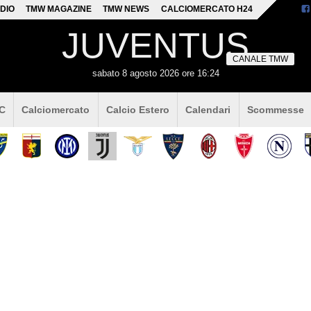
DIO
TMW MAGAZINE
TMW NEWS
CALCIOMERCATO H24
JUVENTUS
CANALE TMW
sabato 8 agosto 2026 ore 16:24
 C
Calciomercato
Calcio Estero
Calendari
Scommesse