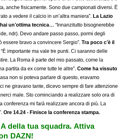
ta, anche fisicamente. Sono due campionati diversi. È
ato a vedere il calcio in un’altra maniera”.
La Lazio
 hai un’ottima tecnica…
“Innanzitutto bisognerebbe
(ride, ndr). Devo andare passo passo, pormi degli
rò essere bravo a convincere Sergio”.
Tra poco c’è il
“È importante ma vale tre punti. Ci saranno delle
tire. La Roma è parte del mio passato, come la
a partita da ex come tutte le altre”.
Come ha vissuto
asa non si poteva parlare di questo, eravamo
ci ne giravano tante, dicevo sempre di fare attenzione
manerci male. Sto cominciando a realizzare solo ora di
a conferenza mi farà realizzare ancora di più. La
”.
Ore 14.24 - Finisce la conferenza stampa.
e A della tua squadra. Attiva
con DAZN!