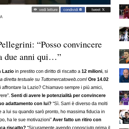
condividi
tweet
vedi letture
 A
llegrini: “Posso convincere
da due anni qui…”
la
Lazio
in prestito con diritto di riscatto a
12 milioni
, si
la diretta testuale su Tuttomercatoweb.com!
Ore 14.02
di affrontare la Lazio? Chiamavo sempre i più amici,
vere”.
Senti di avere le potenzialità per convincere
tuo adattamento con lui?
“Sì. Sarri è diverso da molti
te a lui su quando sarò pronto, ho massima fiducia in
po, ha le sue motivazioni”
Aver fatto un ritiro con
ica riscatto?
“Sicuramente avendo conosciuto prima il