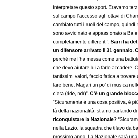
interpretare questo sport. Eravamo terz
sul campo l’accesso agli ottavi di Cha
cambiato tutti i ruoli del campo, quindi
sono avvicinato e appassionato a Bale,
completamente differenti”.
Sarri ha det
un difensore arrivato il 31 gennaio. 
perché me l’ha messa come una battuta
che devo aiutare lui a farlo accadere.
tantissimi valori, faccio fatica a trovare
fare bene. Magari un po’ di musica nel
c’era (ride, ndr)”.
C’è un grande blocco 
“Sicuramente è una cosa positiva, è più 
là della nazionalità, stiamo parlando di g
riconquistare la Nazionale?
“Sicurame
nella Lazio, la squadra che tifavo da ba
prossimo anno. La Nazionale sarà una 