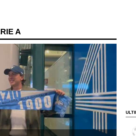
ERIE A
ULTI