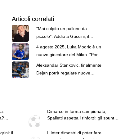
Articoli correlati
"Mai colpito un pallone da
piccolo". Addio a Guccini, il
Maestro amato dal calcio senza
4 agosto 2025, Luka Modric è un
amarlo
nuovo giocatore del Milan: "Porto
esperienza"
Aleksandar Stankovic, finalmente
Dejan potrà regalare nuove
maglie e non quelle vintage
a.
Dimarco in forma campionato,
a?
Spalletti aspetta i rinforzi: gli spunti
dopo Juventus-Inter
ini: il
L'Inter dimostri di poter fare