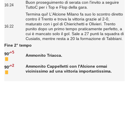
Buon proseguimento di serata con l'invito a seguire
16:24
TuttoC per i Top e Flop della gara.
Termina qui! L'Alcione Milano fa suo lo scontro diretto
contro il Trento e trova la vittoria grazie al 2-0,
maturato con i gol di Chierichetti e Olivieri. Trento
16:22
punito dopo un primo tempo praticamente perfetto, a
cui è mancato solo il gol. Sale a 27 punti la squadra di
Cusiatis, mentre resta a 20 la formazione di Tabbiani.
Fine 2° tempo
+5
90'
Ammonito Triacca.
+2
Ammonito Cappelletti con l'Alcione ormai
90'
vicinissimo ad una vittoria importantissima.