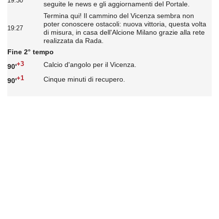
19:30
seguite le news e gli aggiornamenti del Portale.
Termina qui! Il cammino del Vicenza sembra non
poter conoscere ostacoli: nuova vittoria, questa volta
19:27
di misura, in casa dell'Alcione Milano grazie alla rete
realizzata da Rada.
Fine 2° tempo
+3
Calcio d'angolo per il Vicenza.
90'
+1
Cinque minuti di recupero.
90'