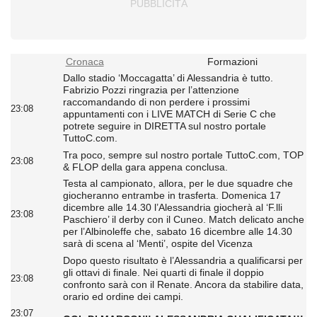
Cronaca
Formazioni
Dallo stadio ‘Moccagatta’ di Alessandria è tutto.
Fabrizio Pozzi ringrazia per l’attenzione
raccomandando di non perdere i prossimi
23:08
appuntamenti con i LIVE MATCH di Serie C che
potrete seguire in DIRETTA sul nostro portale
TuttoC.com.
Tra poco, sempre sul nostro portale TuttoC.com, TOP
23:08
& FLOP della gara appena conclusa.
Testa al campionato, allora, per le due squadre che
giocheranno entrambe in trasferta. Domenica 17
dicembre alle 14.30 l’Alessandria giocherà al ‘F.lli
23:08
Paschiero’ il derby con il Cuneo. Match delicato anche
per l’Albinoleffe che, sabato 16 dicembre alle 14.30
sarà di scena al ‘Menti’, ospite del Vicenza
Dopo questo risultato è l’Alessandria a qualificarsi per
gli ottavi di finale. Nei quarti di finale il doppio
23:08
confronto sarà con il Renate. Ancora da stabilire data,
orario ed ordine dei campi.
23:07