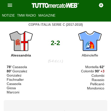
NOTIZIE
TMW RADIO
MAGAZINE
COPPA ITALIA SERIE C (2017-2018)
2-2
Alessandria
Albinoleffe
(5-4 d.c.r.)
78'
Casasola
Montella
62'
80'
Gonzalez
Colombi
90'
+3
Gonzalez
Colombi
Fischnaller
Ravasio
Casasola
Pellicanò
Giosa
Mondonico
Marconi