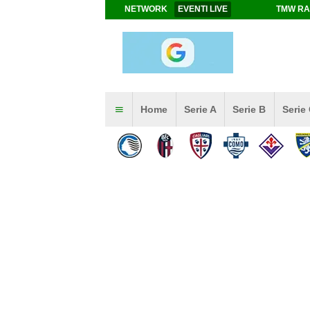
NETWORK
EVENTI LIVE
TMW RA
Home
Serie A
Serie B
Serie