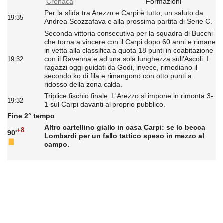
Cronaca
Formazioni
Per la sfida tra Arezzo e Carpi è tutto, un saluto da
19:35
Andrea Scozzafava e alla prossima partita di Serie C.
Seconda vittoria consecutiva per la squadra di Bucchi
che torna a vincere con il Carpi dopo 60 anni e rimane
in vetta alla classifica a quota 18 punti in coabitazione
con il Ravenna e ad una sola lunghezza sull'Ascoli. I
19:32
ragazzi oggi guidati da Godi, invece, rimediano il
secondo ko di fila e rimangono con otto punti a
ridosso della zona calda.
Triplice fischio finale. L'Arezzo si impone in rimonta 3-
19:32
1 sul Carpi davanti al proprio pubblico.
Fine 2° tempo
Altro cartellino giallo in casa Carpi: se lo becca
+8
90'
Lombardi per un fallo tattico speso in mezzo al
campo.