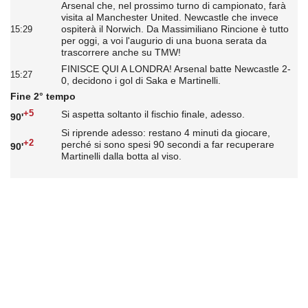
Arsenal che, nel prossimo turno di campionato, farà
visita al Manchester United. Newcastle che invece
ospiterà il Norwich. Da Massimiliano Rincione è tutto
15:29
per oggi, a voi l'augurio di una buona serata da
trascorrere anche su TMW!
FINISCE QUI A LONDRA! Arsenal batte Newcastle 2-
15:27
0, decidono i gol di Saka e Martinelli.
Fine 2° tempo
+5
Si aspetta soltanto il fischio finale, adesso.
90'
Si riprende adesso: restano 4 minuti da giocare,
+2
perché si sono spesi 90 secondi a far recuperare
90'
Martinelli dalla botta al viso.