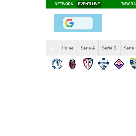
NETWORK
EVENTI LIVE
TMW RA
Home
Serie A
Serie B
Serie