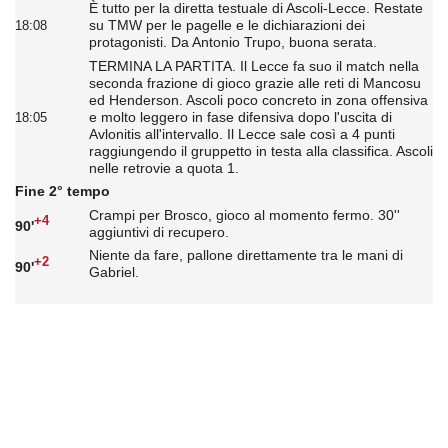
È tutto per la diretta testuale di Ascoli-Lecce. Restate
su TMW per le pagelle e le dichiarazioni dei
18:08
protagonisti. Da Antonio Trupo, buona serata.
TERMINA LA PARTITA. Il Lecce fa suo il match nella
seconda frazione di gioco grazie alle reti di Mancosu
ed Henderson. Ascoli poco concreto in zona offensiva
e molto leggero in fase difensiva dopo l'uscita di
18:05
Avlonitis all'intervallo. Il Lecce sale così a 4 punti
raggiungendo il gruppetto in testa alla classifica. Ascoli
nelle retrovie a quota 1.
Fine 2° tempo
Crampi per Brosco, gioco al momento fermo. 30''
+4
90'
aggiuntivi di recupero.
Niente da fare, pallone direttamente tra le mani di
+2
90'
Gabriel.