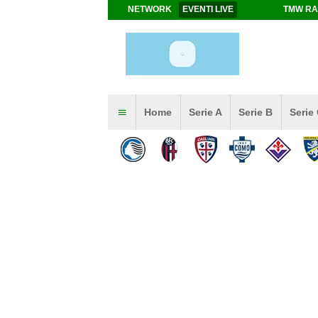
NETWORK
EVENTI LIVE
TMW RA
Home
Serie A
Serie B
Serie