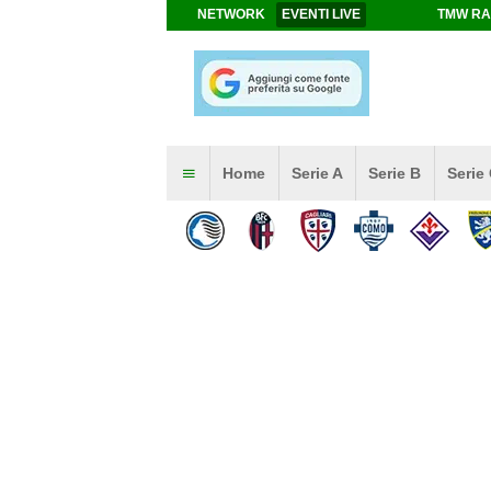
NETWORK
EVENTI LIVE
TMW RA
Home
Serie A
Serie B
Serie