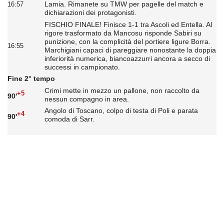
Lamia. Rimanete su TMW per pagelle del match e
16:57
dichiarazioni dei protagonisti.
FISCHIO FINALE! Finisce 1-1 tra Ascoli ed Entella. Al
rigore trasformato da Mancosu risponde Sabiri su
punizione, con la complicità del portiere ligure Borra.
16:55
Marchigiani capaci di pareggiare nonostante la doppia
inferiorità numerica, biancoazzurri ancora a secco di
successi in campionato.
Fine 2° tempo
Crimi mette in mezzo un pallone, non raccolto da
+5
90'
nessun compagno in area.
Angolo di Toscano, colpo di testa di Poli e parata
+4
90'
comoda di Sarr.