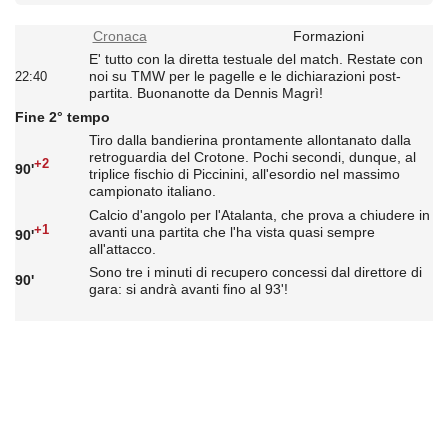
Cronaca
Formazioni
E' tutto con la diretta testuale del match. Restate con
noi su TMW per le pagelle e le dichiarazioni post-
22:40
partita. Buonanotte da Dennis Magrì!
Fine 2° tempo
Tiro dalla bandierina prontamente allontanato dalla
retroguardia del Crotone. Pochi secondi, dunque, al
+2
90'
triplice fischio di Piccinini, all'esordio nel massimo
campionato italiano.
Calcio d'angolo per l'Atalanta, che prova a chiudere in
+1
avanti una partita che l'ha vista quasi sempre
90'
all'attacco.
Sono tre i minuti di recupero concessi dal direttore di
90'
gara: si andrà avanti fino al 93'!