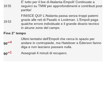
E' tutto per il live di Atalanta-Empoli! Continuate a
seguirci su TMW per approfondimenti e contributi post
19:55
partita!
FINISCE QUI! L'Atalanta passa senza troppi patemi
grazie alle reti di Pasalic e Lookman. L'Empoli paga
19:53
qualche errore individuale e il grande divario tecnico
in alcune zone del campo.
Fine 2° tempo
Ultimi tentativi dell'Empoli che cerca lo spazio per
+4
andare in contropiede, ma Hateboer e Ederson fanno
90'
diga e non lasciano passare nulla.
+1
Assegnati 4 minuti di recupero.
90'