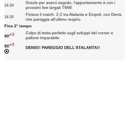
Grazie per averci seguito, l'appuntamento è con i
14:24
prossimi live targati TMW.
Finisce il match. 2-2 tra Atalanta e Empoli, con Denis
14:24
che pareggia all'ultimo respiro.
Fine 2° tempo
Colpo di testa perfetto sugli sviluppi del corner e
+3
90'
pallone imparabile.
+3
90'
DENIS!! PAREGGIO DELL'ATALANTA!!