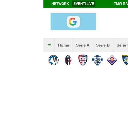
NETWORK
EVENTI LIVE
TMW RA
Home
Serie A
Serie B
Serie