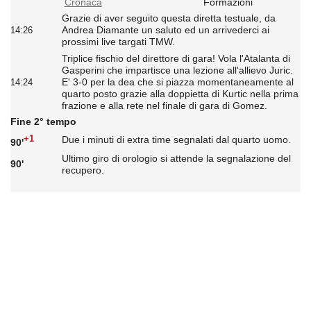
Cronaca
Formazioni
Grazie di aver seguito questa diretta testuale, da
Andrea Diamante un saluto ed un arrivederci ai
14:26
prossimi live targati TMW.
Triplice fischio del direttore di gara! Vola l'Atalanta di
Gasperini che impartisce una lezione all'allievo Juric.
E' 3-0 per la dea che si piazza momentaneamente al
14:24
quarto posto grazie alla doppietta di Kurtic nella prima
frazione e alla rete nel finale di gara di Gomez.
Fine 2° tempo
+1
Due i minuti di extra time segnalati dal quarto uomo.
90'
Ultimo giro di orologio si attende la segnalazione del
90'
recupero.