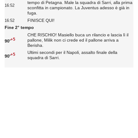
tempo di Petagna. Male la squadra di Sarri, alla prima
16:52
sconfitta in campionato. La Juventus adesso è già in
fuga.
FINISCE QUI!
16:52
Fine 2° tempo
CHE RISCHIO! Masiello buca un rilancio e lascia lì il
+5
pallone, Milik non ci crede ed il pallone arriva a
90'
Berisha.
Ultimi secondi per il Napoli, assalto finale della
+5
90'
squadra di Sarri.