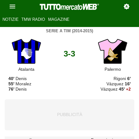
NOTIZIE
TMW RADIO
MAGAZINE
SERIE A TIM (2014-2015)
3-3
Atalanta
Palermo
40'
Denis
Rigoni
6'
55'
Moralez
Vázquez
16'
76'
Denis
Vázquez
45'
+2