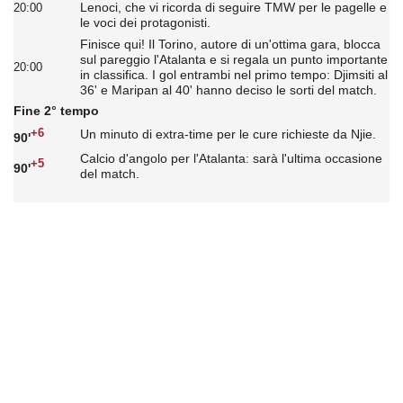
Lenoci, che vi ricorda di seguire TMW per le pagelle e
20:00
le voci dei protagonisti.
Finisce qui! Il Torino, autore di un'ottima gara, blocca
sul pareggio l'Atalanta e si regala un punto importante
20:00
in classifica. I gol entrambi nel primo tempo: Djimsiti al
36' e Maripan al 40' hanno deciso le sorti del match.
Fine 2° tempo
+6
Un minuto di extra-time per le cure richieste da Njie.
90'
Calcio d'angolo per l'Atalanta: sarà l'ultima occasione
+5
90'
del match.