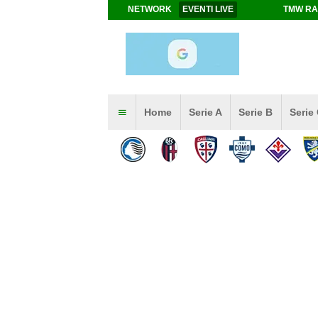
NETWORK
EVENTI LIVE
TMW RA
Home
Serie A
Serie B
Serie