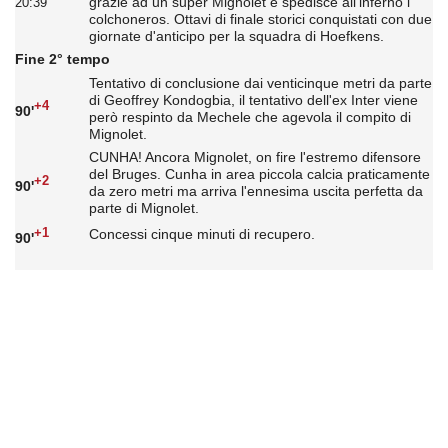
grazie ad un super Mignolet e spedisce all'inferno i
20:39
colchoneros. Ottavi di finale storici conquistati con due
giornate d'anticipo per la squadra di Hoefkens.
Fine 2° tempo
Tentativo di conclusione dai venticinque metri da parte
di Geoffrey Kondogbia, il tentativo dell'ex Inter viene
+4
90'
però respinto da Mechele che agevola il compito di
Mignolet.
CUNHA! Ancora Mignolet, on fire l'estremo difensore
del Bruges. Cunha in area piccola calcia praticamente
+2
90'
da zero metri ma arriva l'ennesima uscita perfetta da
parte di Mignolet.
+1
Concessi cinque minuti di recupero.
90'