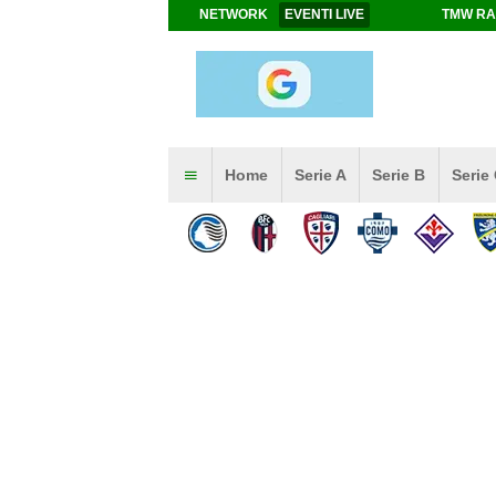
NETWORK
EVENTI LIVE
TMW RA
Home
Serie A
Serie B
Serie