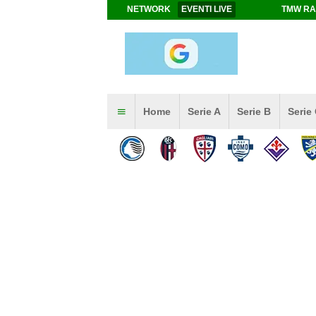
NETWORK
EVENTI LIVE
TMW RA
Home
Serie A
Serie B
Serie