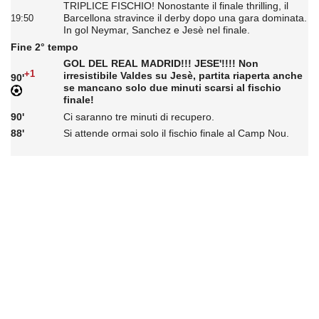
TRIPLICE FISCHIO! Nonostante il finale thrilling, il
Barcellona stravince il derby dopo una gara dominata.
19:50
In gol Neymar, Sanchez e Jesè nel finale.
Fine 2° tempo
GOL DEL REAL MADRID!!! JESE'!!!! Non
+1
irresistibile Valdes su Jesè, partita riaperta anche
90'
se mancano solo due minuti scarsi al fischio
finale!
90'
Ci saranno tre minuti di recupero.
88'
Si attende ormai solo il fischio finale al Camp Nou.