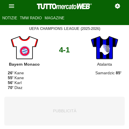
NOTIZIE
TMW RADIO
MAGAZINE
UEFA CHAMPIONS LEAGUE (2025-2026)
4-1
Bayern Monaco
Atalanta
26'
Kane
Samardzic
85'
55'
Kane
56'
Karl
70'
Diaz